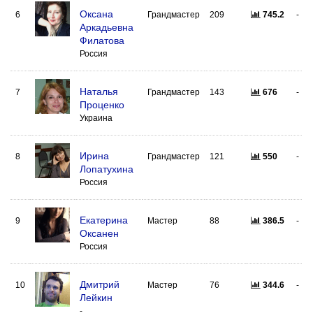
Оксана
6
Грандмастер
209
745.2
-
Аркадьевна
Филатова
Россия
Наталья
7
Грандмастер
143
676
-
Проценко
Украина
Ирина
8
Грандмастер
121
550
-
Лопатухина
Россия
Екатерина
9
Мастер
88
386.5
-
Оксанен
Россия
Дмитрий
10
Мастер
76
344.6
-
Лейкин
-