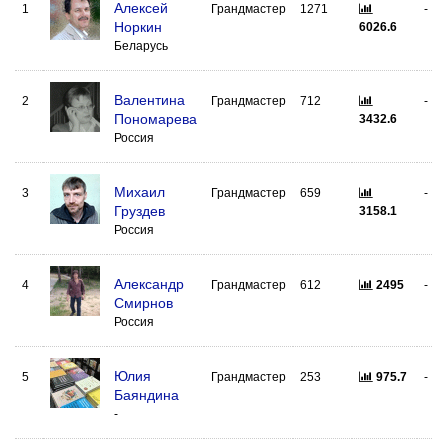
Алексей
1
Грандмастер
1271
-
Норкин
6026.6
Беларусь
Валентина
2
Грандмастер
712
-
Пономарева
3432.6
Россия
Михаил
3
Грандмастер
659
-
Груздев
3158.1
Россия
Александр
4
Грандмастер
612
2495
-
Смирнов
Россия
Юлия
5
Грандмастер
253
975.7
-
Баяндина
-