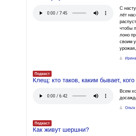
С насту
лёт нас
распуст
чтобы п
лоно пр
своим у
урожая
Ирина
Подкаст
Клещ: кто таков, каким бывает, кого
Всем хо
досажд
Ольга
Подкаст
Как живут шершни?