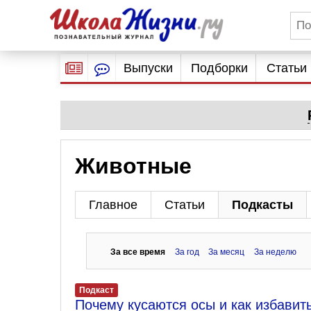
Выпуски
Подборки
Статьи
Животные
Главное
Статьи
Подкасты
За все время
За год
За месяц
За неделю
Подкаст
Почему кусаются осы и как избавит