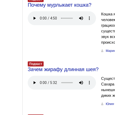
Почему мурлыкает кошка?
Кошка 
человек
грациоз
сущест
звук вс
происхо
Марин
Подкаст
Зачем жирафу длинная шея?
Существ
Сахара
нынешни
диких ж
Юлия 