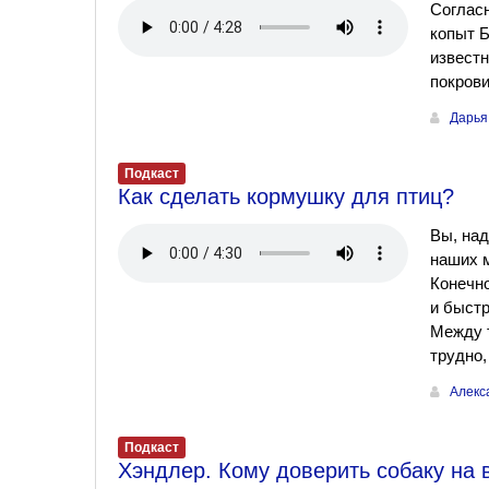
Согласн
копыт Б
известн
покрови
Дарья
Подкаст
Как сделать кормушку для птиц?
Вы, над
наших м
Конечно
и быстр
Между т
трудно,
Алекс
Подкаст
Хэндлер. Кому доверить собаку на 