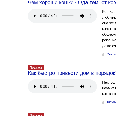
Чем хороши кошки? Ода тем, от ког
Кошка л
любител
она же 
качеств
обслюня
ребенко
даже ез
Светл
Подкаст
Как быстро привести дом в порядок
Нет, ро
научит 
как в 
Татья
Подкаст