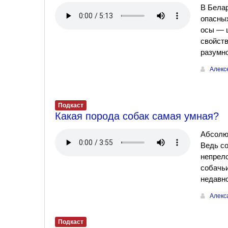
В Белар
опасных
осы — 
свойств
разумно
Алекс
Подкаст
Какая порода собак самая умная?
Абсолю
Ведь со
непрело
собачьи
недавно
Алекс
Подкаст