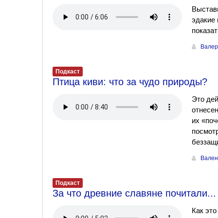
Выставк
эдакие 
показат
Валер
Подкаст
Птица киви: что за чудо природы?
Это дей
отнесен
их «поч
посмотр
беззащ
Вален
Подкаст
За что древние славяне почитали...
Как это