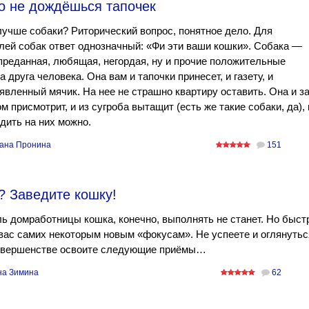
о не дождёшься тапочек
учше собаки? Риторический вопрос, понятное дело. Для
ей собак ответ однозначный: «Фи эти ваши кошки». Собака —
преданная, любящая, негордая, ну и прочие положительные
а друга человека. Она вам и тапочки принесет, и газету, и
вленный мячик. На нее не страшно квартиру оставить. Она и з
м присмотрит, и из сугроба вытащит (есть же такие собаки, да), 
дить на них можно.
ана Пронина
151
? Заведите кошку!
ль домработницы кошка, конечно, выполнять не станет. Но быст
вас самих некоторым новым «фокусам». Не успеете и оглянутьс
совершенстве освоите следующие приёмы…
на Зимина
62