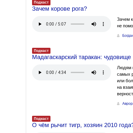
Подкаст
Зачем корове рога?
Зачем к
не помо
Богда
Подкаст
Мадагаскарский таракан: чудовищ
Людям 
самых 
или бол
на взаи
вернос
Аврор
Подкаст
О чём рычит тигр, хозяин 2010 года