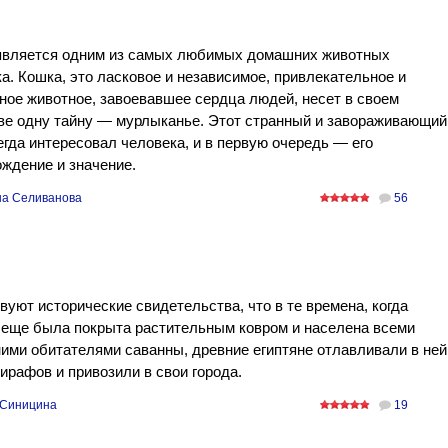
является одним из самых любимых домашних животных
а. Кошка, это ласковое и независимое, привлекательное и
ное животное, завоевавшее сердца людей, несет в своем
ве одну тайну — мурлыканье. Этот странный и завораживающий
егда интересовал человека, и в первую очередь — его
ждение и значение.
а Селиванова
56
уют исторические свидетельства, что в те времена, когда
 еще была покрыта растительным ковром и населена всеми
ми обитателями саванны, древние египтяне отлавливали в ней
ирафов и привозили в свои города.
Синицина
19