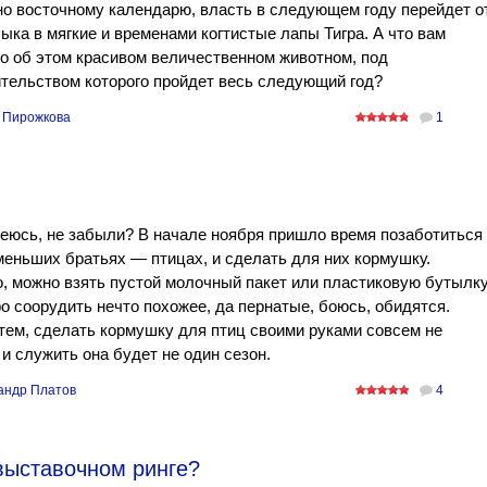
о восточному календарю, власть в следующем году перейдет о
ыка в мягкие и временами когтистые лапы Тигра. А что вам
о об этом красивом величественном животном, под
тельством которого пройдет весь следующий год?
 Пирожкова
1
еюсь, не забыли? В начале ноября пришло время позаботиться 
еньших братьях — птицах, и сделать для них кормушку.
, можно взять пустой молочный пакет или пластиковую бутылк
о соорудить нечто похожее, да пернатые, боюсь, обидятся.
ем, сделать кормушку для птиц своими руками совсем не
 и служить она будет не один сезон.
андр Платов
4
выставочном ринге?