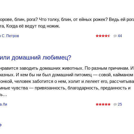
орове, блин, рога? Что толку, блин, от ейных рожек? Ведь ей рог
га, Когда её ведут под ножик.
н С. Петров
44
е или домашний любимец?
нравится заводить домашних животных. По разным причинам. И
разных. И кем бы ни был домашний питомец — совой, кайманом
онкой, человек заботится о нем, холит и лелеет его, рассчитыв
мные чувства — привязанность, благодарность, преданность и
ть…
а Ли
25
?