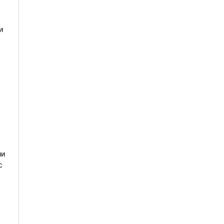
и
ни
с