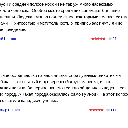
уси и средней полосе России не так уж много насекомых,
 для человека. Особое место среди них занимают большие
шершни. Людская молва наделяет их некоторыми человеческим
ами — хитростью и мстительностью, приписывает чуть ли не
е поведение.
ей Норкин
27
тное большинство из нас считают собак умными животными.
бака — это старый и проверенный друг человека, и это
жная истина. За период нашего тесного общения выведены сот
х пород. А какая порода оказалась самой умной? На этот вопро
 ответили канадские ученые.
андр Платов
117