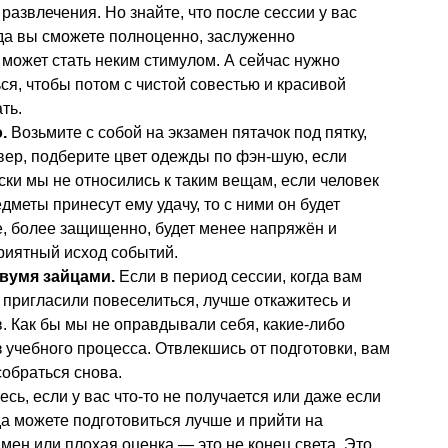
азвлечения. Но знайте, что после сессии у вас
гда вы сможете полноценно, заслуженно
 может стать неким стимулом. А сейчас нужно
ся, чтобы потом с чистой совестью и красивой
ть.
.
Возьмите с собой на экзамен пятачок под пятку,
вер, подберите цвет одежды по фэн-шую, если
ески мы не относились к таким вещам, если человек
едметы принесут ему удачу, то с ними он будет
, более защищенно, будет менее напряжён и
приятный исход событий.
двумя зайцами.
Если в период сессии, когда вам
о пригласили повеселиться, лучше откажитесь и
в. Как бы мы не оправдывали себя, какие-либо
 учебного процесса. Отвлекшись от подготовки, вам
собраться снова.
сь, если у вас что-то не получается или даже если
да можете подготовиться лучше и прийти на
мен или плохая оценка — это не конец света. Это