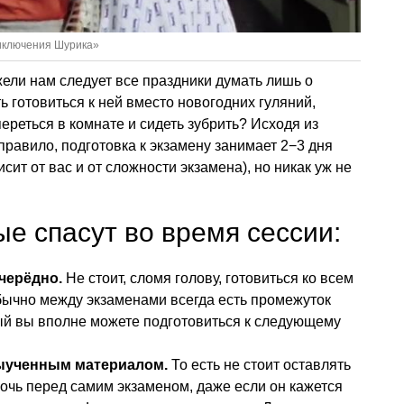
риключения Шурика»
ели нам следует все праздники думать лишь о
 готовиться к ней вместо новогодних гуляний,
переться в комнате и сидеть зубрить? Исходя из
 правило, подготовка к экзамену занимает 2−3 дня
исит от вас и от сложности экзамена), но никак уж не
ые спасут во время сессии:
черёдно.
Не стоит, сломя голову, готовиться ко всем
ычно между экзаменами всегда есть промежуток
рый вы вполне можете подготовиться к следующему
выученным материалом.
То есть не стоит оставлять
ночь перед самим экзаменом, даже если он кажется