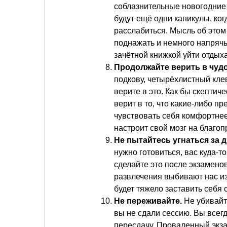
соблазнительные новогодние р
будут ещё одни каникулы, ко
расслабиться. Мысль об этом
поднажать и немного напрячь
зачётной книжкой уйти отдыха
Продолжайте верить в чудо
подкову, четырёхлистный кле
верите в это. Как бы скептич
верит в то, что какие-либо пр
чувствовать себя комфортнее
настроит свой мозг на благо
Не пытайтесь угнаться за 
нужно готовиться, вас куда-т
сделайте это после экзамено
развлечения выбивают нас из
будет тяжело заставить себя 
Не переживайте.
Не убивайте
вы не сдали сессию. Вы всег
пересдачу. Проваленный экза