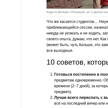
Кадр из фильма «Операция „Ы“ и другие п
Что же касается студентов… Неуж
приближающейся сессии, начинать
никуда не уезжать и не ходить, за
своего опыта, думаю, что нет. Как
(может быть, чуть больше, это зав
все выходные.
10 советов, котор
Готовься постепенно и поо
предметам одновременно. Об
времени (2−7 дней), за кото
предмету.
Лучше всего переспать с 
всё на последний вечер или 