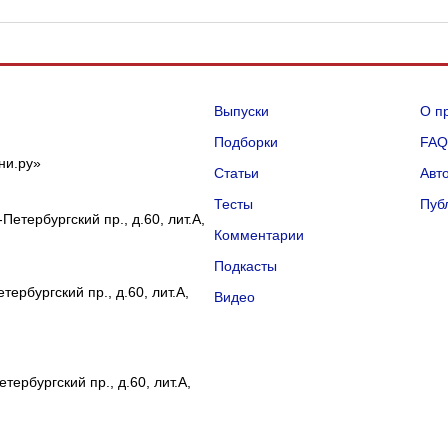
Выпуски
О п
Подборки
FA
ни.ру»
Статьи
Авт
Тесты
Пуб
Петербургский пр., д.60, лит.А,
Комментарии
Подкасты
ербургский пр., д.60, лит.А,
Видео
тербургский пр., д.60, лит.А,