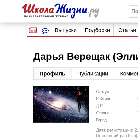
Выпуски
Подборки
Статьи
Дарья Верещак (Элл
Профиль
Публикации
Комме
Статус
Рейтинг
Д.Р.
Страна
Город
Дата регистрации: 2
Последний раз был(а