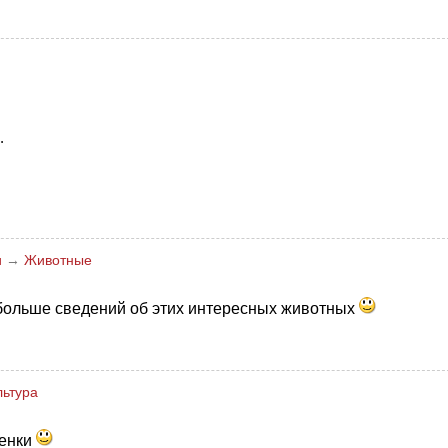
.
и
→
Животные
обольше сведений об этих интересных животных
льтура
ценки