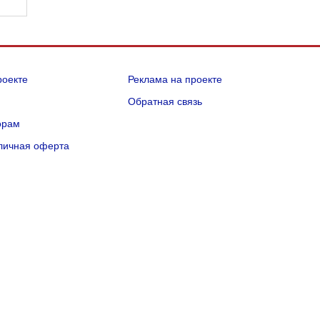
роекте
Реклама на проекте
Q
Обратная связь
орам
личная оферта