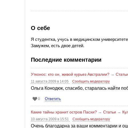
О себе
Я студентка, учусь в медицинском университете
Замужем, есть двое детей.
Последние комментарии
Утконос: кто он, живой курьез Австралии?
→
Стать
11 августа 2009 в 14:05
Сообщить модератору
Ольга Конодюк, спасибо, старалась найти п
Ответить
0
Какие тайны хранит остров Пасхи?
→
Статьи
→
Ку
10 августа 2009 в 15:51
Сообщить модератору
Очень благодарна за ваши комментарии и о