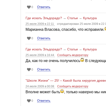
Ответить
0
Где искать Эльдорадо?
→
Статьи
→
Культура
25 июля 2009 в 22:11
отредактирован 25 июля 2009 в 22
Марианна Власова, спасибо, что исправили.
Ответить
0
Где искать Эльдорадо?
→
Статьи
→
Культура
25 июля 2009 в 16:44
Сообщить модератору
Да, как-то не очень получилось
В следующи
Ответить
0
"Школе Жизни" — 25! – Какой была хирургия древ
24 июля 2009 в 00:08
Сообщить модератору
Вполне может быть
, только наверно мы ни
Ответить
0