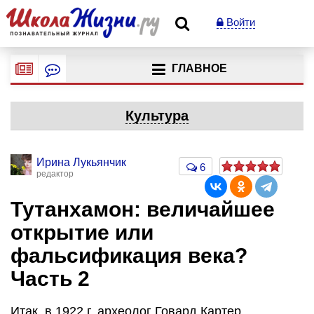
Войти
ГЛАВНОЕ
Культура
Ирина Лукьянчик
6
редактор
Тутанхамон: величайшее
открытие или
фальсификация века?
Часть 2
Итак, в 1922 г. археолог Говард Картер