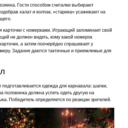
озяина. Гости способом считалки выбирают
одобрав халат и колпак, «старика» усаживают на
щего.
я карточки с номерками. Играющий запоминает свой
ущий не должен видеть, кому какой номерок
арточки, а затем поочерёдно спрашивает у
омеру. Задания даются тактичные и приемлемые для
ал
 подготавливается одежда для карнавала: шапки,
на половинка должна успеть одеть другую на
ыка. Победитель определяется по реакции зрителей.