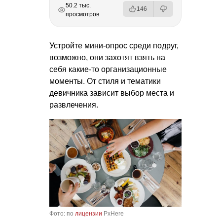
РЕКЛАМА
РЕКЛАМА
РЕКЛАМА
50.2 тыс.
146
просмотров
Устройте мини-опрос среди подруг,
возможно, они захотят взять на
себя какие-то организационные
моменты. От стиля и тематики
девичника зависит выбор места и
развлечения.
Фото: по
лицензии
PxHere