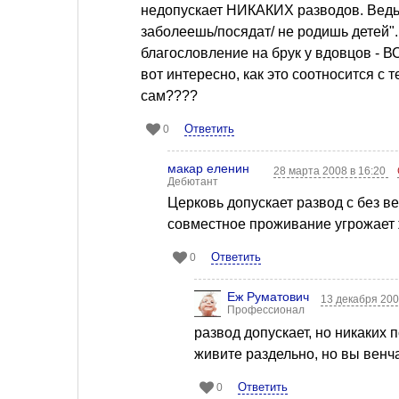
недопускает НИКАКИХ разводов. Ведь "
заболеешь/посядат/ не родишь детей"
благословление на брук у вдовцов - В
вот интересно, как это соотносится с
сам????
Ответить
0
макар еленин
28 марта 2008 в 16:20
Дебютант
Церковь допускает развод с без в
совместное проживание угрожает 
Ответить
0
Еж Руматович
13 декабря 200
Профессионал
развод допускает, но никаких 
живите раздельно, но вы венча
Ответить
0