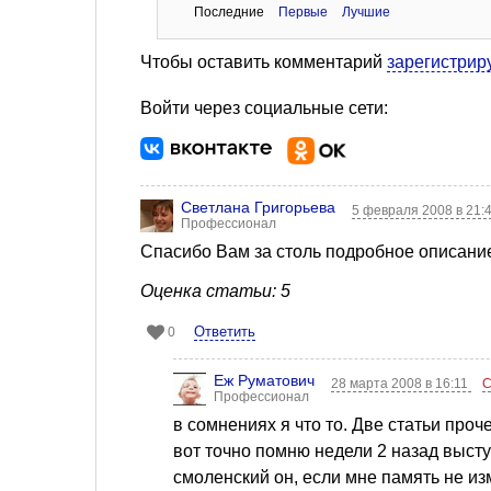
Последние
Первые
Лучшие
Чтобы оставить комментарий
зарегистрир
Войти через социальные сети:
Светлана Григорьева
5 февраля 2008 в 21:
Профессионал
Спасибо Вам за столь подробное описание
Оценка статьи: 5
Ответить
0
Еж Руматович
28 марта 2008 в 16:11
С
Профессионал
в сомнениях я что то. Две статьи проч
вот точно помню недели 2 назад выст
смоленский он, если мне память не изм