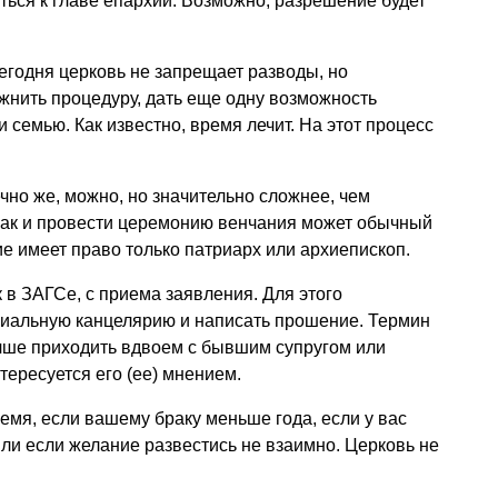
иться к главе епархии. Возможно, разрешение будет
сегодня церковь не запрещает разводы, но
жнить процедуру, дать еще одну возможность
семью. Как известно, время лечит. На этот процесс
чно же, можно, но значительно сложнее, чем
брак и провести церемонию венчания может обычный
ие имеет право только патриарх или архиепископ.
 в ЗАГСе, с приема заявления. Для этого
хиальную канцелярию и написать прошение. Термин
учше приходить вдвоем с бывшим супругом или
тересуется его (ее) мнением.
емя, если вашему браку меньше года, если у вас
или если желание развестись не взаимно. Церковь не