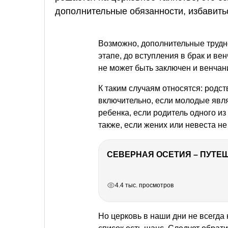
дополнительные обязанности, избавитьс
Возможно, дополнительные трудн
этапе, до вступления в брак и ве
не может быть заключен и венчан
К таким случаям относятся: родс
включительно, если молодые явля
ребенка, если родитель одного и
также, если жених или невеста н
СЕВЕРНАЯ ОСЕТИЯ – ПУТЕШ
РЕКЛАМА
РЕКЛАМА
РЕКЛАМА
РЕКЛАМА
4.4 тыс. просмотров
Но церковь в наши дни не всегда