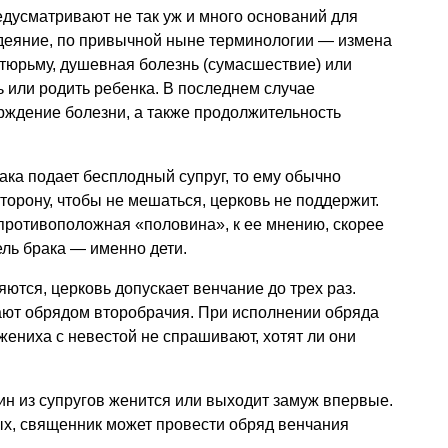
дусматривают не так уж и много оснований для
деяние, по привычной ныне терминологии — измена
в тюрьму, душевная болезнь (сумасшествие) или
 или родить ребенка. В последнем случае
рждение болезни, а также продолжительность
ка подает бесплодный супруг, то ему обычно
торону, чтобы не мешаться, церковь не поддержит.
противоположная «половина», к ее мнению, скорее
ель брака — именно дети.
ются, церковь допускает венчание до трех раз.
ают обрядом второбрачия. При исполнении обряда
жениха с невестой не спрашивают, хотят ли они
ин из супругов женится или выходит замуж впервые.
ых, священник может провести обряд венчания