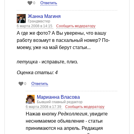
Ответить
0
Жанна Магиня
Грандмастер
6 марта 2008 в 14:15
Сообщить модератору
А где же фото? А Вы уверены, что вашу
работу возьмут в пасхальный номер? По-
моему, уже на май берут статьи...
петущка
- исправьте, плиз.
Оценка статьи: 4
Ответить
0
Марианна Власова
Бывший главный редактор
6 марта 2008 в 17:39
Сообщить модератору
Нажав кнопку
Редколлегия
, увидите
неснимаемое объявление - статьи
принимаются на апрель. Редакция