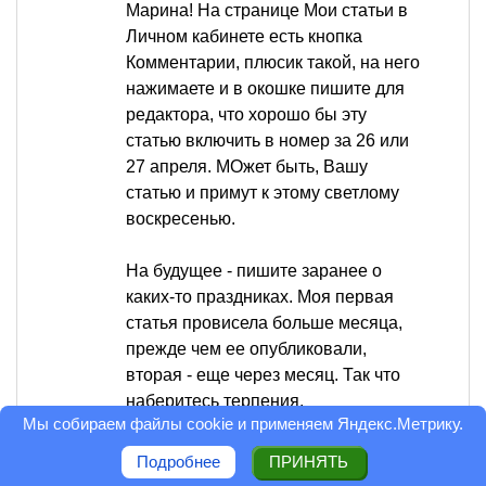
Марина! На странице Мои статьи в
Личном кабинете есть кнопка
Комментарии, плюсик такой, на него
нажимаете и в окошке пишите для
редактора, что хорошо бы эту
статью включить в номер за 26 или
27 апреля. МОжет быть, Вашу
статью и примут к этому светлому
воскресенью.
На будущее - пишите заранее о
каких-то праздниках. Моя первая
статья провисела больше месяца,
прежде чем ее опубликовали,
вторая - еще через месяц. Так что
наберитесь терпения.
Мы собираем файлы cookie и применяем
Яндекс.Метрику
.
У меня есть еще такая идея
Подробнее
ПРИНЯТЬ
декорирования яиц к Пасхе - в