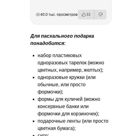
РЕКЛАМА
РЕКЛАМА
РЕКЛАМА
40.0 тыс. просмотров
33
Для пасхального подарка
понадобится:
набор пластиковых
одноразовых тарелок (можно
цветных, например, желтых);
одноразовые кружки (или
обычные, или просто
формочки);
формы для куличей (можно
консервные банки или
формочки для корзиночек);
подарочные ленты (или просто
цветная бумага);
сито;