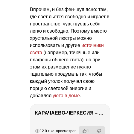
Впрочем, и без фен-шуя ясно: там,
где свет льётся свободно и играет в
пространстве, чувствуешь себя
легко и свободно. Поэтому вместо
хрустальной люстры можно
использовать и другие
источники
света
(например, точечные или
плафоны общего света), но при
этом их размещение нужно
тщательно продумать так, чтобы
каждый уголок получал свою
порцию световой энергии и
добавлял
уюта в доме
.
КАРАЧАЕВО-ЧЕРКЕСИЯ – ПУТЕШЕСТВИЕ НА КАВКАЗ часть 2
РЕКЛАМА
РЕКЛАМА
РЕКЛАМА
12.0 тыс. просмотров
1