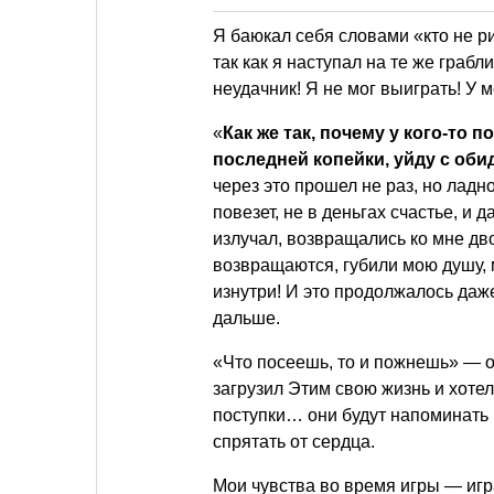
Я баюкал себя словами «кто не ри
так как я наступал на те же грабл
неудачник! Я не мог выиграть! У 
«
Как же так, почему у кого-то 
последней копейки, уйду с оби
через это прошел не раз, но ладн
повезет, не в деньгах счастье, и
излучал, возвращались ко мне дво
возвращаются, губили мою душу, 
изнутри! И это продолжалось даже
дальше.
«Что посеешь, то и пожнешь» — о
загрузил Этим свою жизнь и хотел 
поступки… они будут напоминать в
спрятать от сердца.
Мои чувства во время игры — игра