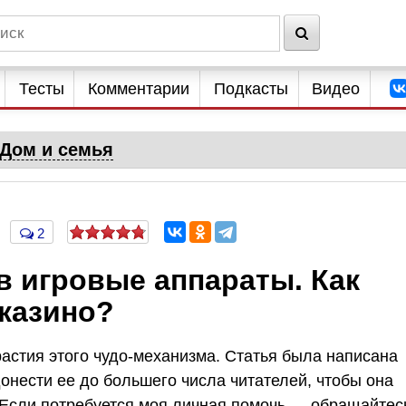
Тесты
Комментарии
Подкасты
Видео
Дом и семья
2
 в игровые аппараты. Как
 казино?
астия этого чудо-механизма. Статья была написана
донести ее до большего числа читателей, чтобы она
 Если потребуется моя личная помочь — обращайтес