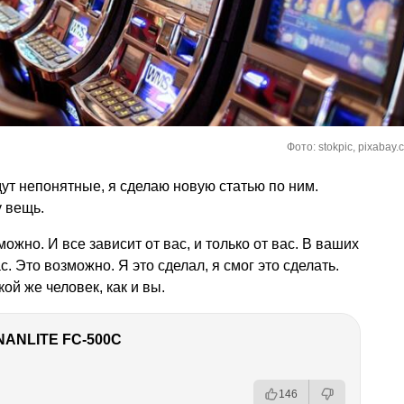
Фото: stokpic, pixabay.
ут непонятные, я сделаю новую статью по ним.
у вещь.
жно. И все зависит от вас, и только от вас. В ваших
. Это возможно. Я это сделал, я смог это сделать.
кой же человек, как и вы.
NANLITE FC-500C
146