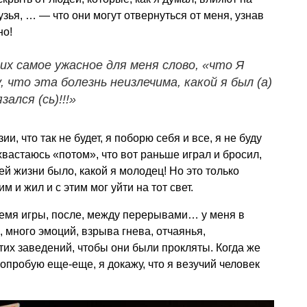
узья, … — что они могут отвернуться от меня, узнав
но!
их самое ужасное для меня слово, «что Я
, что эта болезнь неизлечима, какой я был (а)
зался (сь)!!!»
и, что так не будет, я поборю себя и все, я не буду
охвастаюсь «потом», что вот раньше играл и бросил,
ей жизни было, какой я молодец! Но это только
им и жил и с этим мог уйти на тот свет.
ремя игры, после, между перерывами… у меня в
 много эмоций, взрыва гнева, отчаянья,
тих заведений, чтобы они были прокляты. Когда же
 попробую еще-еще, я докажу, что я везучий человек