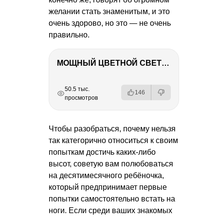
желании стать знаменитым, и это
очень здорово, но это — не очень
правильно.
МОЩНЫЙ ЦВЕТНОЙ СВЕТ – NANLITE FC-500C
РЕКЛАМА
РЕКЛАМА
РЕКЛАМА
РЕКЛАМА
РЕКЛАМА
РЕКЛАМА
50.5 тыс.
146
просмотров
Чтобы разобраться, почему нельзя
так категорично относиться к своим
попыткам достичь каких-либо
высот, советую вам полюбоваться
на десятимесячного ребёночка,
который предпринимает первые
попытки самостоятельно встать на
ноги. Если среди ваших знакомых