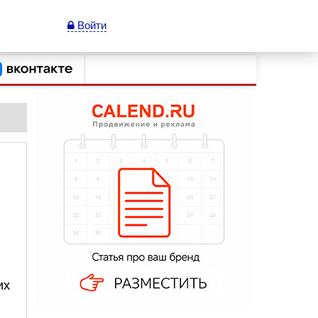
Войти
их