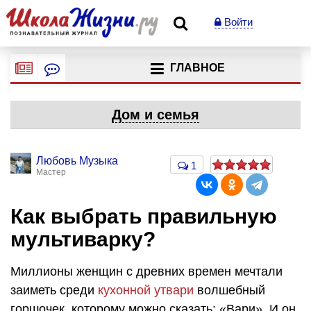
Войти
ГЛАВНОЕ
Дом и семья
Любовь Музыка
1
Мастер
Как выбрать правильную
мультиварку?
Миллионы женщин с древних времен мечтали
заиметь среди
кухонной утвари
волшебный
горшочек, которому можно сказать: «Вари». И он