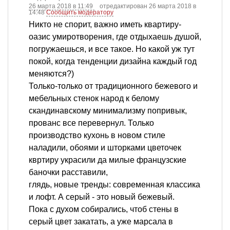
26 марта 2018 в 11:49
отредактирован 26 марта 2018 в
14:48
Сообщить модератору
Никто не спорит, важно иметь квартиру-
оазис умиротворения, где отдыхаешь душой,
погружаешься, и все такое. Но какой уж тут
покой, когда тенденции дизайна каждый год
меняются?)
Только-только от традиционного бежевого и
мебельных стенок народ к белому
скандинавскому минимализму попривык,
прованс все перевернул. Только
производство кухонь в новом стиле
наладили, обоями и шторками цветочек
квртиру украсили да милые французские
баночки расставили,
глядь, новые тренды: современная классика
и лофт. А серый - это новый бежевый.
Пока с духом собирались, чтоб стены в
серый цвет закатать, а уже марсала в