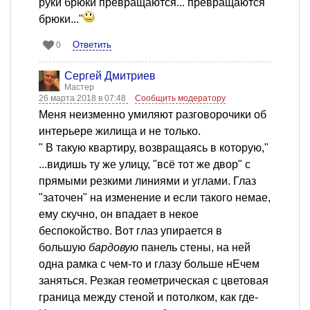
руки брюки превращаются... превращаются
брюки..."
Ответить
0
Сергей Дмитриев
Мастер
26 марта 2018 в 07:48
Сообщить модератору
Меня неизменно умиляют разговорочики об
интерьере жилища и не только.
" В такую квартиру, возвращаясь в которую,"
...видишь ту же улицу, "всё тот же двор" с
прямыми резкими линиями и углами. Глаз
"заточен" на изменение и если такого немае,
ему скучно, он впадает в некое
беспокойство. Вот глаз упирается в
большую
бардовую
панель стены, на ней
одна рамка с чем-то и глазу больше нЕчем
заняться. Резкая геометрическая с цветовая
граница между стеной и потолком, как где-