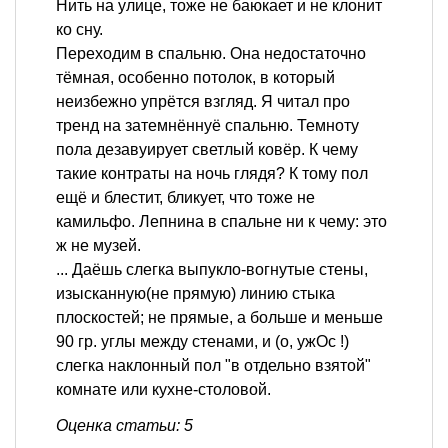
Нить на улице, тоже не баюкает и не клонит
ко сну.
Переходим в спальню. Она недостаточно
тёмная, особенно потолок, в который
неизбежно упрётся взгляд. Я читал про
тренд на затемнённуё спальню. Темноту
пола дезавуирует светлый ковёр. К чему
такие контраты на ночь глядя? К тому пол
ещё и блестит, бликует, что тоже не
камильфо. Лепнина в спальне ни к чему: это
ж не музей.
... Даёшь слегка выпукло-вогнутые стены,
изысканную(не прямую) линию стыка
плоскостей; не прямые, а больше и меньше
90 гр. углы между стенами, и (о, ужОс !)
слегка наклонный пол "в отдельно взятой"
комнате или кухне-столовой.
Оценка статьи: 5