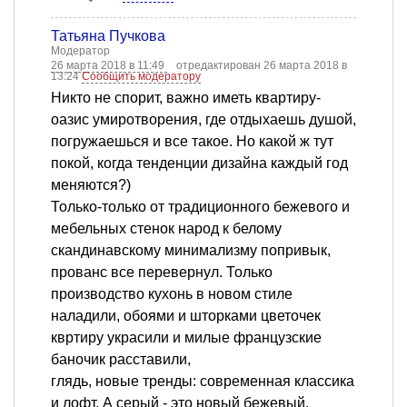
Татьяна Пучкова
Модератор
26 марта 2018 в 11:49
отредактирован 26 марта 2018 в
13:24
Сообщить модератору
Никто не спорит, важно иметь квартиру-
оазис умиротворения, где отдыхаешь душой,
погружаешься и все такое. Но какой ж тут
покой, когда тенденции дизайна каждый год
меняются?)
Только-только от традиционного бежевого и
мебельных стенок народ к белому
скандинавскому минимализму попривык,
прованс все перевернул. Только
производство кухонь в новом стиле
наладили, обоями и шторками цветочек
квртиру украсили и милые французские
баночик расставили,
глядь, новые тренды: современная классика
и лофт. А серый - это новый бежевый.