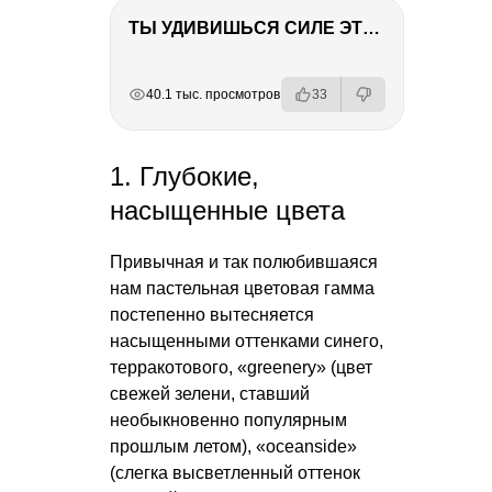
ТЫ УДИВИШЬСЯ СИЛЕ ЭТО ЧЕЛОВЕКА! Блог о нашей поездке в Вышний Волочек
РЕКЛАМА
РЕКЛАМА
РЕКЛАМА
40.1 тыс. просмотров
33
1. Глубокие,
насыщенные цвета
Привычная и так полюбившаяся
нам пастельная цветовая гамма
постепенно вытесняется
насыщенными оттенками синего,
терракотового, «greenery» (цвет
свежей зелени, ставший
необыкновенно популярным
прошлым летом), «oceanside»
(слегка высветленный оттенок