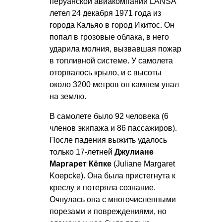
перуанской авиакомпании LANSA
летел 24 декабря 1971 года из
города Кальяо в город Икитос. Он
попал в грозовые облака, в него
ударила молния, вызвавшая пожар
в топливной системе. У самолета
оторвалось крыло, и с высоты
около 3200 метров он камнем упал
на землю.
В самолете было 92 человека (6
членов экипажа и 86 пассажиров).
После падения выжить удалось
только 17-летней
Джулиане
Маргарет Кёпке
(Juliane Margaret
Koepcke). Она была пристегнута к
креслу и потеряла сознание.
Очнулась она с многочисленными
порезами и повреждениями, но