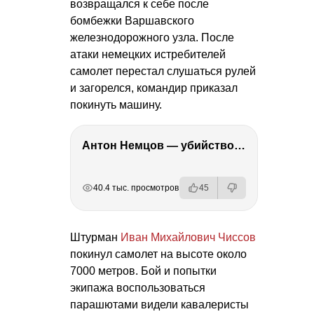
возвращался к себе после
бомбежки Варшавского
железнодорожного узла. После
атаки немецких истребителей
самолет перестал слушаться рулей
и загорелся, командир приказал
покинуть машину.
Антон Немцов — убийство Бориса Немцова, переезд в Дубай, семья и политика
РЕКЛАМА
РЕКЛАМА
РЕКЛАМА
40.4 тыс. просмотров
45
Штурман
Иван Михайлович Чиссов
покинул самолет на высоте около
7000 метров. Бой и попытки
экипажа воспользоваться
парашютами видели кавалеристы