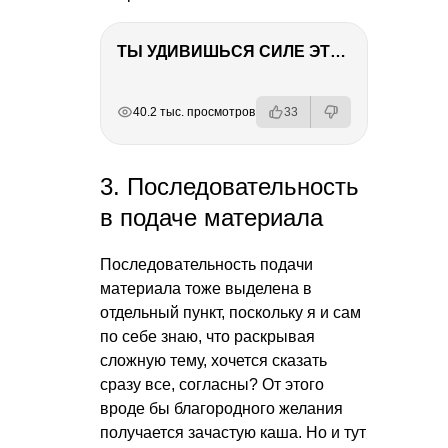
ТЫ УДИВИШЬСЯ СИЛЕ ЭТО ЧЕЛОВЕКА! Блог о нашей поездке в Вышний Волочек
РЕКЛАМА
РЕКЛАМА
РЕКЛАМА
РЕКЛАМА
40.2 тыс. просмотров
33
3. Последовательность
в подаче материала
Последовательность подачи
материала тоже выделена в
отдельный пункт, поскольку я и сам
по себе знаю, что раскрывая
сложную тему, хочется сказать
сразу все, согласны? От этого
вроде бы благородного желания
получается зачастую каша. Но и тут