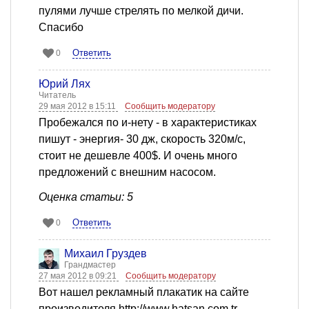
пулями лучше стрелять по мелкой дичи.
Спасибо
Ответить
0
Юрий Лях
Читатель
29 мая 2012 в 15:11
Сообщить модератору
Пробежался по и-нету - в характеристиках
пишут - энергия- 30 дж, скорость 320м/с,
стоит не дешевле 400$. И очень много
предложений с внешним насосом.
Оценка статьи: 5
Ответить
0
Михаил Груздев
Грандмастер
27 мая 2012 в 09:21
Сообщить модератору
Вот нашел рекламный плакатик на сайте
производителя http://www.hatsan.com.tr