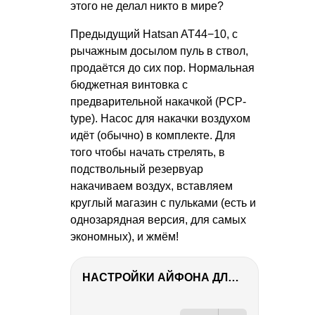
этого не делал никто в мире?
Предыдущий Hatsan AT44−10, с
рычажным досылом пуль в ствол,
продаётся до сих пор. Нормальная
бюджетная винтовка с
предварительной накачкой (PCP-
type). Насос для накачки воздухом
идёт (обычно) в комплекте. Для
того чтобы начать стрелять, в
подствольный резервуар
накачиваем воздух, вставляем
круглый магазин с пульками (есть и
однозарядная версия, для самых
экономных), и жмём!
НАСТРОЙКИ АЙФОНА ДЛЯ ФОТО И ВИДЕО
РЕКЛАМА
РЕКЛАМА
РЕКЛАМА
РЕКЛАМА