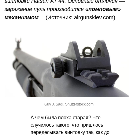
винтовки Hatsan AT 44. Основные отличия —
заряжание пуль производится
«помповым»
механизмом
…
(Источник: airgunskiev.com)
Guy J. Sagi, Shutterstock.com
А чем была плоха старая? Что
случилось такого, что пришлось
переделывать винтовку так, как до