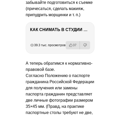
забывайте подготовиться к съемке
(причесаться, сделать макияж,
припудрить морщинки
и т. п.
)
КАК СНИМАТЬ В СТУДИИ СО ВСПЫШКАМИ
РЕКЛАМА
РЕКЛАМА
РЕКЛАМА
РЕКЛАМА
39.3 тыс. просмотров
37
А теперь обратимся к нормативно-
правовой базе.
Согласно Положению о паспорте
гражданина Российской Федерации
для получения или замены
паспорта гражданин представляет
две личные фотографии размером
35×45 мм. (Правд, на практике
паспортные столы требуют не две,