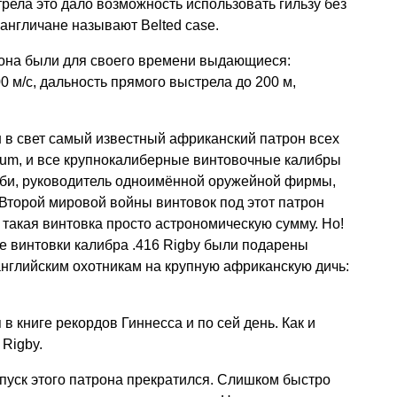
рела это дало возможность использовать гильзу без
англичане называют Belted case.
рона были для своего времени выдающиеся:
0 м/с, дальность прямого выстрела до 200 м,
н в свет самый известный африканский патрон всех
um, и все крупнокалиберные винтовочные калибры
игби, руководитель одноимённой оружейной фирмы,
Второй мировой войны винтовок под этот патрон
такая винтовка просто астрономическую сумму. Но!
е винтовки калибра .416 Rigby были подарены
нглийским охотникам на крупную африканскую дичь:
в книге рекордов Гиннесса и по сей день. Как и
 Rigby.
пуск этого патрона прекратился. Слишком быстро