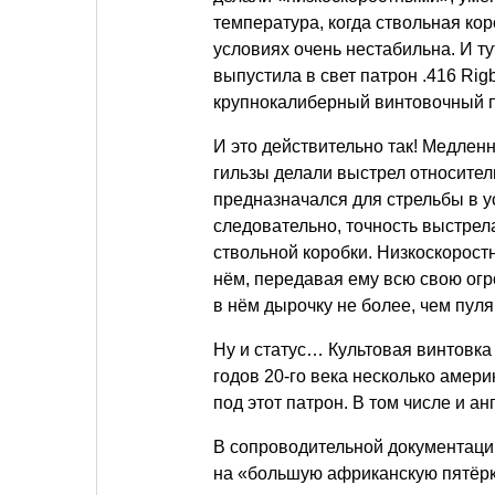
температура, когда ствольная кор
условиях очень нестабильна. И ту
выпустила в свет патрон .416 Ri
крупнокалиберный винтовочный п
И это действительно так! Медлен
гильзы делали выстрел относител
предназначался для стрельбы в у
следовательно, точность выстрел
ствольной коробки. Низкоскоростн
нём, передавая ему всю свою огр
в нём дырочку не более, чем пуля
Ну и статус… Культовая винтовка 
годов 20-го века несколько амер
под этот патрон. В том числе и а
В сопроводительной документации
на «большую африканскую пятёрку»