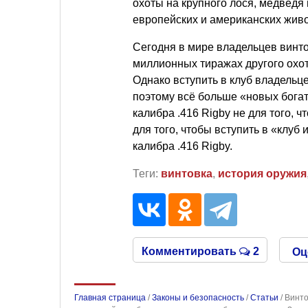
охоты на крупного лося, медведя 
европейских и американских жив
Сегодня в мире владельцев винтов
миллионных тиражах другого охот
Однако вступить в клуб владельцев
поэтому всё больше «новых богат
калибра .416 Rigby не для того, 
для того, чтобы вступить в «клу
калибра .416 Rigby.
Теги:
винтовка
,
история оружия
Комментировать
2
Оц
Главная страница
/
Законы и безопасность
/
Статьи
/
Винто