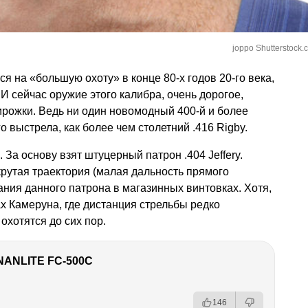
joppo Shutterstock.
я на «большую охоту» в конце 80-х годов 20-го века,
 И сейчас оружие этого калибра, очень дорогое,
пирожки. Ведь ни один новомодный 400-й и более
о выстрела, как более чем столетний .416 Rigby.
 За основу взят штуцерный патрон .404 Jeffery.
крутая траектория (малая дальность прямого
ания данного патрона в магазинных винтовках. Хотя,
х Камеруна, где дистанция стрельбы редко
охотятся до сих пор.
NANLITE FC-500C
146