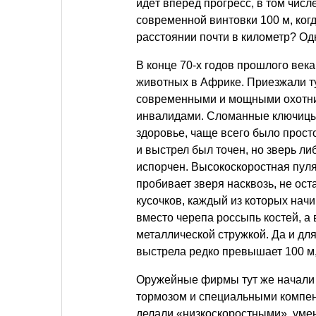
идёт вперёд прогресс, в том числ
современной винтовки 100 м, ко
расстоянии почти в километр? Одн
В конце 70-х годов прошлого век
животных в Африке. Приезжали ту
современными и мощными охотни
инвалидами. Сломанные ключицы, 
здоровье, чаще всего было прос
и выстрел был точен, но зверь ли
испорчен. Высокоскоростная пуля,
пробивает зверя насквозь, не ост
кусочков, каждый из которых начи
вместо черепа россыпь костей, а
металлической стружкой. Да и дл
выстрела редко превышает 100 м,
Оружейные фирмы тут же начали
тормозом и специальными компе
делали «низкоскоростными», уме