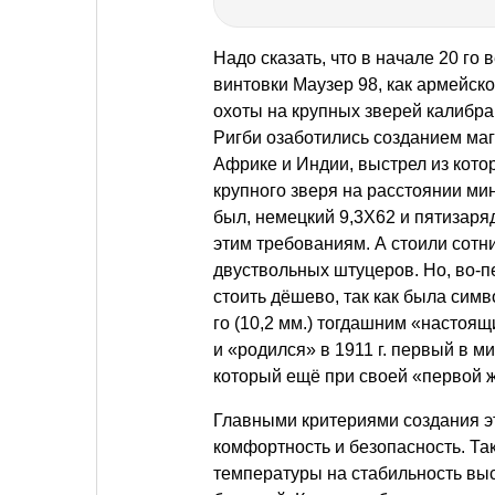
Надо сказать, что в начале 20 г
винтовки Маузер 98, как армейско
охоты на крупных зверей калибра 
Ригби озаботились созданием маг
Африке и Индии, выстрел из кото
крупного зверя на расстоянии мин
был, немецкий 9,3Х62 и пятизаря
этим требованиям. А стоили сотн
двуствольных штуцеров. Но, во-п
стоить дёшево, так как была симв
го (10,2 мм.) тогдашним «настоя
и «родился» в 1911 г. первый в 
который ещё при своей «первой ж
Главными критериями создания эт
комфортность и безопасность. Та
температуры на стабильность выс