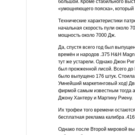
большой. Кроме стабильного выст
«умощняющего пояска», который 
Технические характеристики пат
начальная скорость пули около 70
мощность около 7000 Дж.
Да, спустя всего год был выпуще
времён и народов .375 Н&Н Magn
тут же устарели. Однако Джон Р
был прожженной лисой. Всего до 
было выпущено 176 штук. Стоила 
Умнейший маркетинговый ход! Дв
фирмой самым известным тогда а
Джону Хантеру и Мартину Риену.
Их трофеи того времени остаются 
бесплатная реклама калибра .416
Однако после Второй мировой вы