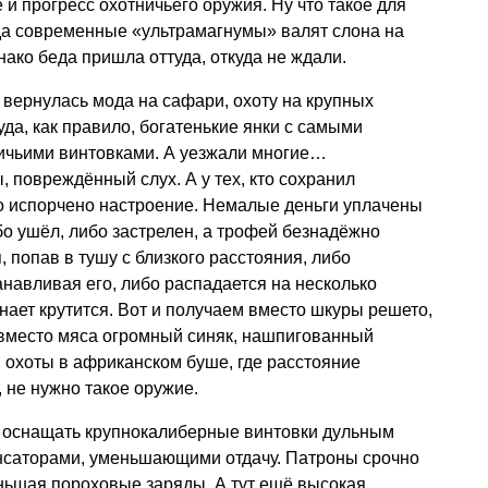
е и прогресс охотничьего оружия. Ну что такое для
гда современные «ультрамагнумы» валят слона на
ако беда пришла оттуда, откуда не ждали.
а вернулась мода на сафари, охоту на крупных
да, как правило, богатенькие янки с самыми
чьими винтовками. А уезжали многие…
повреждённый слух. А у тех, кто сохранил
то испорчено настроение. Немалые деньги уплачены
бо ушёл, либо застрелен, а трофей безнадёжно
 попав в тушу с близкого расстояния, либо
анавливая его, либо распадается на несколько
нает крутится. Вот и получаем вместо шкуры решето,
 вместо мяса огромный синяк, нашпигованный
я охоты в африканском буше, где расстояние
 не нужно такое оружие.
 оснащать крупнокалиберные винтовки дульным
нсаторами, уменьшающими отдачу. Патроны срочно
ньшая пороховые заряды. А тут ещё высокая