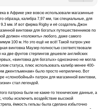
о века в Африке уже вовсю использовали магазинные
го образца, калибра 7,97 мм, так специальные, для
9.3 мм. И вот фирма Rigby и её создатель Джон
азинной винтовки для богатых путешественников по
рой должен «положить» любого, даже самого
имум 100 м. Но это ещё не всё! Такой патрон уже
дная винтовка Маузер полностью соответствовали
и на две фунтов стерлингов дешевле английских
ервых, «винтовка для богатых» однозначно не могла
олом статуса, плюс использовать калибр менее 400-
щим джентльменам» было просто неприлично. Вот
мире «слонобойный» патрон для магазинной винтовки,
изни» стал легендой.
ого патрона были не какие-то технические данные, а
к, чтобы исключить воздействие высокой
трела, ёмкость гильзы была сделана избыточно