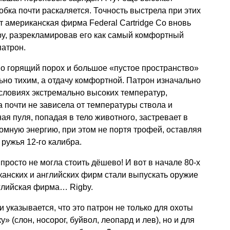
обка почти раскаляется. Точность выстрела при этих
т американская фирма Federal Cartridge Co вновь
gby, разрекламировав его как самый комфортный
атрон.
но горящий порох и большое «пустое пространство»
ьно тихим, а отдачу комфортной. Патрон изначально
словиях экстремально высоких температур,
а почти не зависела от температуры ствола и
ая пуля, попадая в тело животного, застревает в
омную энергию, при этом не портя трофей, оставляя
 ружья 12-го калибра.
просто не могла стоить дёшево! И вот в начале 80-х
иканских и английских фирм стали выпускать оружие
нглийская фирма… Rigby.
 указывается, что это патрон не только для охоты
 (слон, носорог, буйвол, леопард и лев), но и для