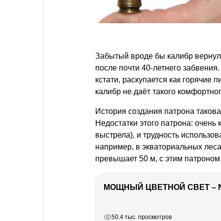
Забытый вроде бы калибр вернулс
после почти 40-летнего забвения.
кстати, раскупается как горячие 
калибр не даёт такого комфортног
История создания патрона такова.
Недостатки этого патрона: очень 
выстрела), и трудность использов
например, в экваториальных леса
превышает 50 м, с этим патроном 
МОЩНЫЙ ЦВЕТНОЙ СВЕТ – 
РЕКЛАМА
РЕКЛАМА
РЕКЛАМА
РЕКЛАМА
50.4 тыс. просмотров