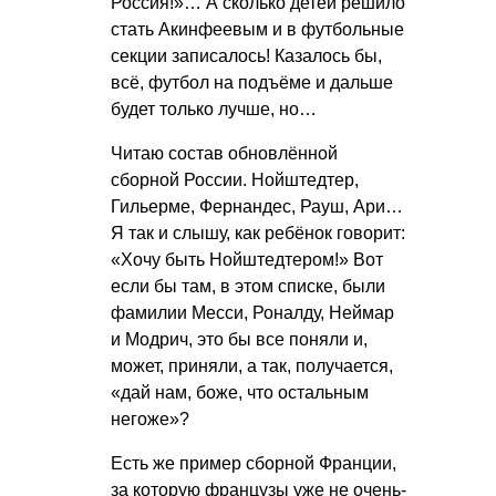
Россия!»… А сколько детей решило
стать Акинфеевым и в футбольные
секции записалось! Казалось бы,
всё, футбол на подъёме и дальше
будет только лучше, но…
Читаю состав обновлённой
сборной России. Нойштедтер,
Гильерме, Фернандес, Рауш, Ари…
Я так и слышу, как ребёнок говорит:
«Хочу быть Нойштедтером!» Вот
если бы там, в этом списке, были
фамилии Месси, Роналду, Неймар
и Модрич, это бы все поняли и,
может, приняли, а так, получается,
«дай нам, боже, что остальным
негоже»?
Есть же пример сборной Франции,
за которую французы уже не очень-