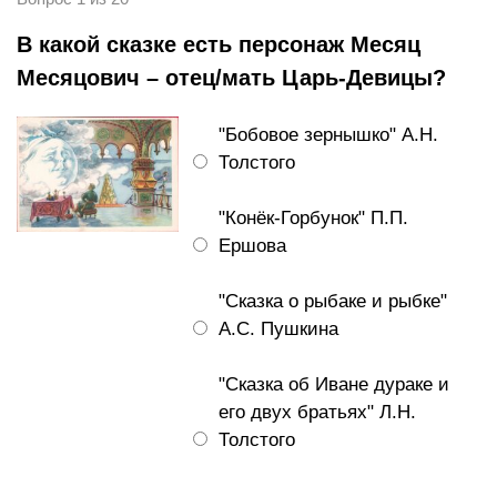
В какой сказке есть персонаж Месяц
Месяцович – отец/мать Царь-Девицы?
"Бобовое зернышко" А.Н.
Толстого
"Конёк-Горбунок" П.П.
Ершова
"Сказка о рыбаке и рыбке"
А.С. Пушкина
"Сказка об Иване дураке и
его двух братьях" Л.Н.
Толстого