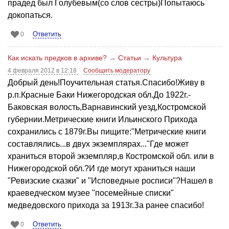
прадед был Голубевым(со слов сестры)Попытаюсь
докопаться.
Ответить
0
Как искать предков в архиве?
→
Статьи
→
Культура
4 февраля 2012 в 12:18
Сообщить модератору
Добрый день!Поучительная статья.Спасибо!Живу в
р.п.Красные Баки Нижегородская обл.До 1922г.-
Баковская волость,Варнавинский уезд,Костромской
губернии.Метрические книги Ильинского Прихода
сохранились с 1879г.Вы пищите:"Метрические книги
составлялись...в двух экземплярах..."Где может
храниться второй экземпляр,в Костромской обл. или в
Нижегородской обл.?И где могут храниться наши
"Ревизские сказки" и "Исповедные росписи"?Нашел в
краеведческом музее "посемейные списки"
медведовского прихода за 1913г.За ранее спасибо!
Ответить
0