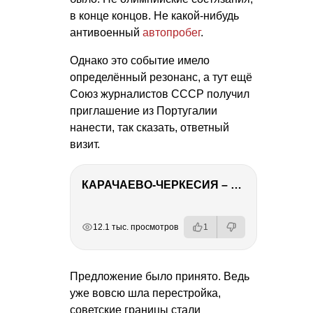
в конце концов. Не какой-нибудь
антивоенный
автопробег
.
Однако это событие имело
определённый резонанс, а тут ещё
Союз журналистов СССР получил
приглашение из Португалии
нанести, так сказать, ответный
визит.
КАРАЧАЕВО-ЧЕРКЕСИЯ – ПУТЕШЕСТВИЕ НА КАВКАЗ часть 2
РЕКЛАМА
РЕКЛАМА
РЕКЛАМА
12.1 тыс. просмотров
1
Предложение было принято. Ведь
уже вовсю шла перестройка,
советские границы стали