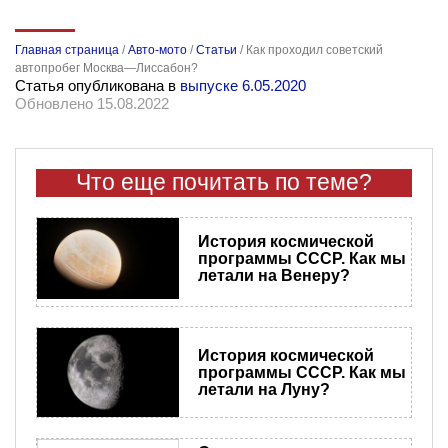
Главная страница
/
Авто-мото
/
Статьи
/
Как проходил советский
автопробег Москва—Лиссабон?
Статья опубликована в
выпуске 6.05.2020
Обновлено 15.08.2022
Что еще почитать по теме?
История космической
программы СССР. Как мы
летали на Венеру?
История космической
программы СССР. Как мы
летали на Луну?