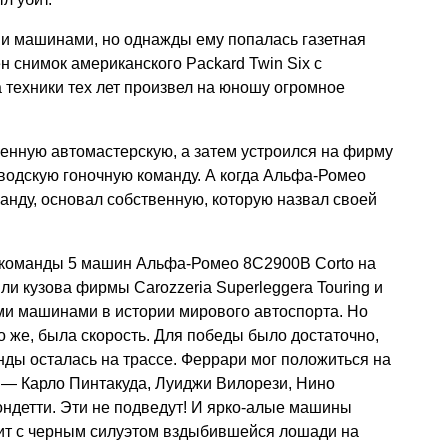
и машинами, но однажды ему попалась газетная
н снимок американского Packard Twin Six с
а техники тех лет произвел на юношу огромное
енную автомастерскую, а затем устроился на фирму
водскую гоночную команду. А когда Альфа-Ромео
нду, основал собственную, которую назвал своей
 команды 5 машин Альфа-Ромео 8C2900B Corto на
или кузова фирмы Carozzeria Superleggera Touring и
ми машинами в истории мирового автоспорта. Но
о же, была скорость. Для победы было достаточно,
ды осталась на трассе. Феррари мог положиться на
 — Карло Пинтакуда, Луиджи Вилорези, Нино
ндетти. Эти не подведут! И ярко-алые машины
щит с черным силуэтом вздыбившейся лошади на