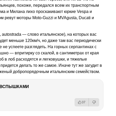
льянцев, похоже, передался всем их транспортным
има и Милана лихо проскакивают юркие Vespа и
м ревут моторы Moto-Guzzi и MVAgusta, Ducati и
, autostrada — слово итальянское), на которых вас
удет меньше 120км/ч, но даже там вас периодически
же не успеете разглядеть. На горных серпантинах с
шно — впритирку со скалой, в сантиметрах от края
об в лоб расходятся и легковушки, и тяжелые
придется делать то же самое. Иначе тут же загудит в
руженый добропорядочным итальянским семейством.
О ВСПЫШКАМИ
37