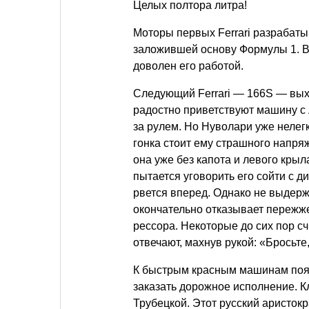
Целых полтора литра!
Моторы первых Ferrari разрабат
заложившей основу Формулы 1. В
доволен его работой.
Следующий Ferrari — 166S — выхо
радостно приветствуют машину с
за рулем. Но Нуволари уже нелегк
гонка стоит ему страшного напряж
она уже без капота и левого крыл
пытается уговорить его сойти с ди
рвется вперед. Однако не выдер
окончательно отказывает пережж
рессора. Некоторые до сих пор сч
отвечают, махнув рукой: «Бросьте
К быстрым красным машинам поя
заказать дорожное исполнение. К
Трубецкой. Этот русский аристокр