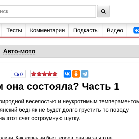
Тесты
Комментарии
Подкасты
Видео
Авто-мото
0
м она состояла? Часть 1
природной веселостью и неукротимым темпераментом
янский бедняк не будет долго грустить по поводу
а этот счет остроумную шутку.
ини. Как жизнь ни бьет героев, они ни за что не