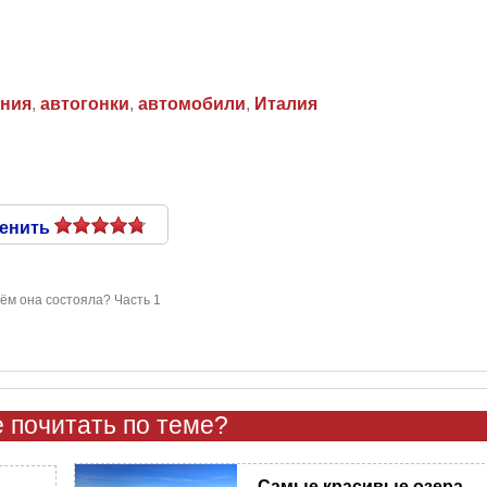
ения
,
автогонки
,
автомобили
,
Италия
енить
чём она состояла? Часть 1
 почитать по теме?
Самые красивые озера