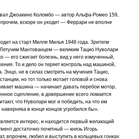
ывал Джоакино Коломбо — автор Альфа-Ромео 159,
прочем, вскоре он уходит — Феррари не вполне
дит на старт Милле Милья 1948 года. Зрители
 Летучим Мантованцем — великим Тацио Нуволари
о — его сжигает болезнь, вид у него измученный,
ения. То и дело он теряет контроль над машиной,
а. Энцо, не в силах смотреть на мучения Тацио,
станции, но тот только мотает головой и снова
живает машина — начинает давать перебои мотор,
енное сцепление, в довершение всего ломается
итают, что Нуволари мог и победить, на что им
, наверняка в конце концов угробился бы».
вляется интерес, и находится первый желающий
лиент достаточно почетный — князь Игорь
ат, впрочем, любил и выступить в кольцевых гонках