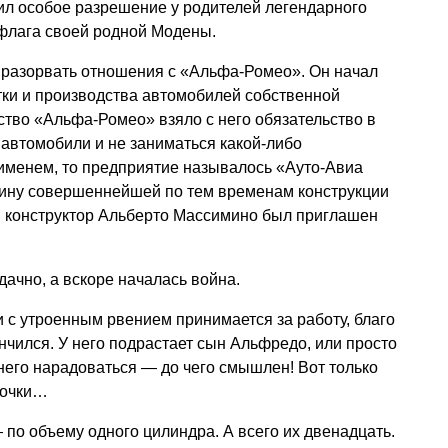
ил особое разрешение у родителей легендарного
 флага своей родной Модены.
разорвать отношения с «Альфа-Ромео». Он начал
тки и производства автомобилей собственной
дство «Альфа-Ромео» взяло с него обязательство в
 автомобили и не заниматься какой-либо
именем, то предприятие называлось «Ауто-Авиа
ину совершеннейшей по тем временам конструкции
 конструктор Альберто Массимино был приглашен
ачно, а вскоре началась война.
и с утроенным рвением принимается за работу, благо
нчился. У него подрастает сын Альфредо, или просто
 него нарадоваться — до чего смышлен! Вот только
почки…
 по объему одного цилиндра. А всего их двенадцать.