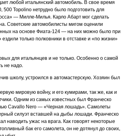
ает любой итальянский автомобиль. В свое время
0, 500 Topolino нетрудно было подготовить для
осса» — Милле-Милья. Карло Абарт мог сделать
ана. Советские автомобилисты мигом оценили
анных на основе Фиата-124 — на них можно было при
 ездили только полковники в отставке и «по жизни»
овых для итальянцев и не только. Особенно о самой
ь не надо.
чив школу, устроился в автомастерскую. Хозяин был
рвую мировую войну, и его кумирами, так же, как и
ётчики. Одним из самых известных был Франческо
лью Cavallo Nero — «Черная лошадь». Самолеты
черный силуэт вставшей на дыбы лошади. Франческо
ал наводить ужас на врага. Как говорят некоторые
опливный бак его самолета, он не дотянул до своих,
л убит.