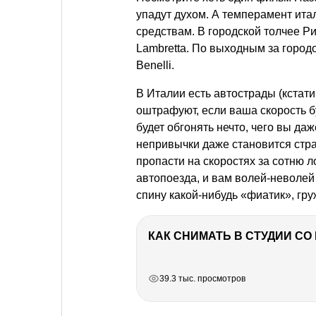
упадут духом. А темперамент ита
средствам. В городской толчее Р
Lambretta. По выходным за городо
Benelli.
В Италии есть автострады (кстати
оштрафуют, если ваша скорость б
будет обгонять нечто, чего вы да
непривычки даже становится стра
пропасти на скоростях за сотню л
автопоезда, и вам волей-неволей 
спину какой-нибудь «фиатик», г
КАК СНИМАТЬ В СТУДИИ С
РЕКЛАМА
РЕКЛАМА
РЕКЛАМА
РЕКЛАМА
39.3 тыс. просмотров