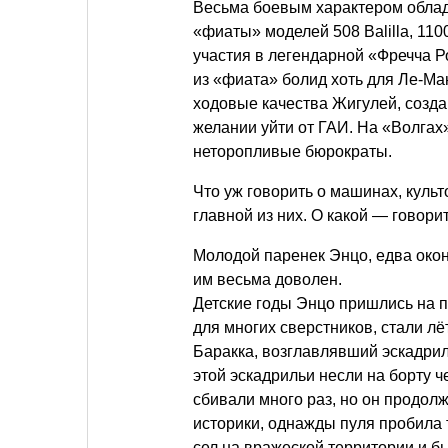
Весьма боевым характером облад
«фиаты» моделей 508 Balilla, 110
участия в легендарной «Фречча Р
из «фиата» болид хоть для Ле-М
ходовые качества Жигулей, созд
желании уйти от ГАИ. На «Волгах»
неторопливые бюрократы.
Что уж говорить о машинах, культ
главной из них. О какой — говорит
Молодой паренек Энцо, едва окон
им весьма доволен.
Детские годы Энцо пришлись на пе
для многих сверстников, стали л
Баракка, возглавлявший эскадри
этой эскадрильи несли на борту 
сбивали много раз, но он продолж
историки, однажды пуля пробила т
сел на вражеской территории и бы