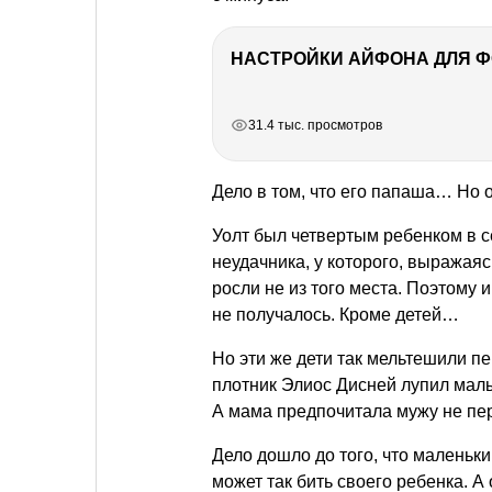
НАСТРОЙКИ АЙФОНА ДЛЯ 
РЕКЛАМА
РЕКЛАМА
РЕКЛАМА
РЕКЛАМА
31.4 тыс. просмотров
Дело в том, что его папаша… Но о
Уолт был четвертым ребенком в с
неудачника, у которого, выражаяс
росли не из того места. Поэтому и
не получалось. Кроме детей…
Но эти же дети так мельтешили п
плотник Элиос Дисней лупил малы
А мама предпочитала мужу не пе
Дело дошло до того, что маленьки
может так бить своего ребенка. 