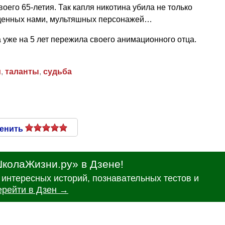
воего 65-летия. Так капля никотина убила не только
виденных нами, мультяшных персонажей…
а уже на 5 лет пережила своего анимационного отца.
и
,
таланты
,
судьба
енить
колаЖизни.ру» в Дзене!
интересных историй, познавательных тестов и
ерейти в Дзен →