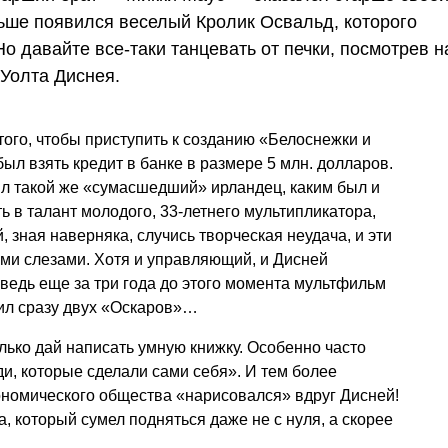
ньше появился веселый Кролик Освальд, которого
о давайте все-таки танцевать от печки, посмотрев н
Уолта Диснея.
 того, чтобы приступить к созданию «Белоснежки и
ыл взять кредит в банке в размере 5 млн. долларов.
 такой же «сумасшедший» ирландец, каким был и
ь в талант молодого, 33-летнего мультипликатора,
 зная наверняка, случись творческая неудача, и эти
ми слезами. Хотя и управляющий, и Дисней
 ведь еще за три года до этого момента мультфильм
ил сразу двух «Оскаров»…
лько дай написать умную книжку. Особенно часто
и, которые сделали сами себя». И тем более
кономического общества «нарисовался» вдруг Дисней!
а, который сумел подняться даже не с нуля, а скорее