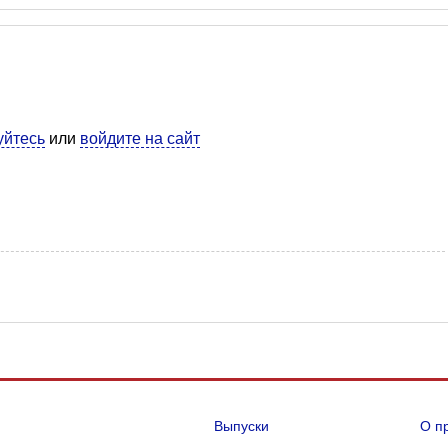
уйтесь
или
войдите на сайт
Выпуски
О п