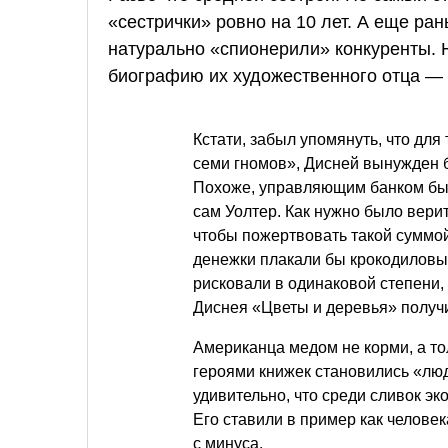
«сестрички» ровно на 10 лет. А еще ра
натурально «спионерили» конкуренты. Н
биографию их художественного отца — 
Кстати, забыл упомянуть, что для
семи гномов», Дисней вынужден б
Похоже, управляющим банком был
сам Уолтер. Как нужно было верит
чтобы пожертвовать такой суммой,
денежки плакали бы крокодиловы
рисковали в одинаковой степени,
Диснея «Цветы и деревья» получ
Американца медом не корми, а то
героями книжек становились «люд
удивительно, что среди сливок э
Его ставили в пример как человек
с минуса.