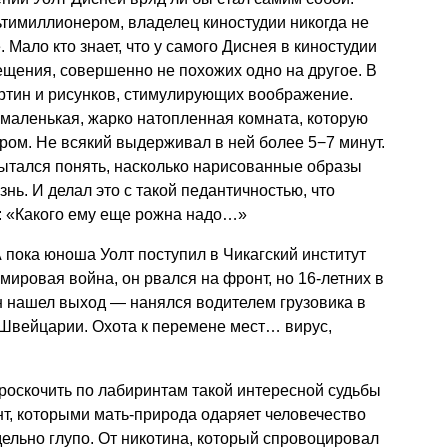
ьтимиллионером, владелец киностудии никогда не
 Мало кто знает, что у самого Диснея в киностудии
щения, совершенно не похожих одно на другое. В
ртин и рисунков, стимулирующих воображение.
маленькая, жарко натопленная комната, которую
ром. Не всякий выдерживал в ней более 5−7 минут.
пытался понять, насколько нарисованные образы
нь. И делал это с такой педантичностью, что
я: «Какого ему еще рожна надо…»
А пока юноша Уолт поступил в Чикагский институт
мировая война, он рвался на фронт, но 16-летних в
 нашел выход — нанялся водителем грузовика в
 Швейцарии. Охота к перемене мест… вирус,
проскочить по лабиринтам такой интересной судьбы
нт, которыми мать-природа одаряет человечество
дельно глупо. От никотина, который спровоцировал