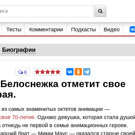
Тесты
Комментарии
Подкасты
Видео
Биографии
0
 Белоснежка отметит свое
рая.
ин из самых знаменитых октетов анимации —
свое 70-летие
. Однако девушка, которая стала душо
а отнюдь не первой в семье анимационных героев.
старший брат — Микки Маус — оказался старше свое