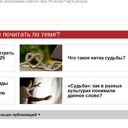
я» Белоснежка отметит свое 70-летие? Часть вторая.
 почитать по теме?
отреть
25
Что такое нитка судьбы?
яды
«Судьба»: как в разных
культурах понимали
ую
данное слово?
ольше публикаций