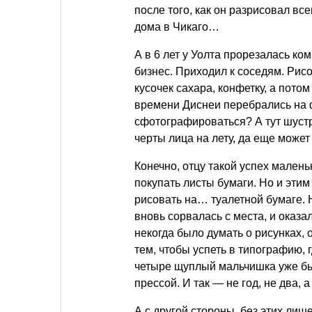
после того, как он разрисовал вс
дома в Чикаго…
А в 6 лет у Уолта прорезалась ко
бизнес. Приходил к соседям. Рисо
кусочек сахара, конфетку, а потом
времени Диснеи перебрались на ф
сфотографироваться? А тут шуст
черты лица на лету, да еще может
Конечно, отцу такой успех малень
покупать листы бумаги. Но и этим
рисовать на… туалетной бумаге. 
вновь сорвалась с места, и оказа
некогда было думать о рисунках, 
тем, чтобы успеть в типографию, 
четыре щуплый мальчишка уже бы
прессой. И так — не год, не два,
А с другой стороны, без этих лиш