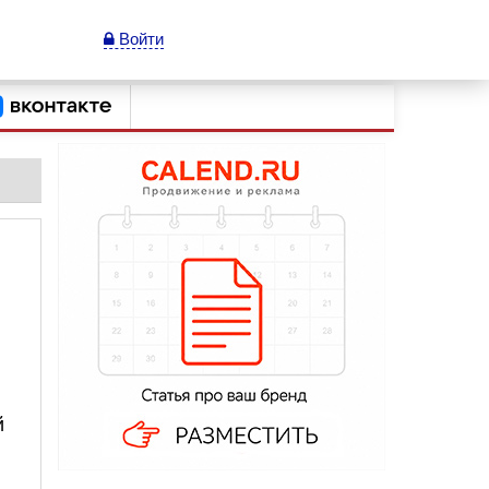
Войти
й
й