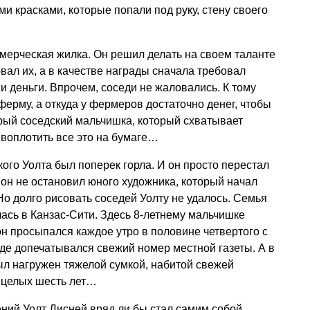
еми красками, которые попали под руку, стену своего
ммерческая жилка. Он решил делать на своем таланте
вал их, а в качестве награды сначала требовал
 и деньги. Впрочем, соседи не жаловались. К тому
ерму, а откуда у фермеров достаточно денег, чтобы
рый соседский мальчишка, который схватывает
 воплотить все это на бумаге…
кого Уолта был поперек горла. И он просто перестал
 он не остановил юного художника, который начал
Но долго рисовать соседей Уолту не удалось. Семья
лась в Канзас-Сити. Здесь 8-летнему мальчишке
он просыпался каждое утро в половине четвертого с
где допечатывался свежий номер местной газеты. А в
л нагружен тяжелой сумкой, набитой свежей
 а целых шесть лет…
ений Уолт Дисней вряд ли бы стал самим собой.