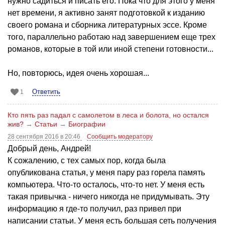
нужно садиться и писать его. Пока что для этого у меня
нет времени, я активно занят подготовкой к изданию
своего романа и сборника литературных эссе. Кроме
того, параллельно работаю над завершением еще трех
романов, которые в той или иной степени готовности...
Но, повторюсь, идея очень хорошая...
Ответить
1
Кто пять раз падал с самолетом в леса и болота, но остался
жив?
→
Статьи
→
Биографии
28 сентября 2016 в 20:46
Сообщить модератору
Добрый день, Андрей!
К сожалению, с тех самых пор, когда была
опубликована статья, у меня пару раз горела память
компьютера. Что-то осталось, что-то нет. У меня есть
такая привычка - ничего никогда не придумывать. Эту
информацию я где-то получил, раз привел при
написании статьи. У меня есть большая сеть получения