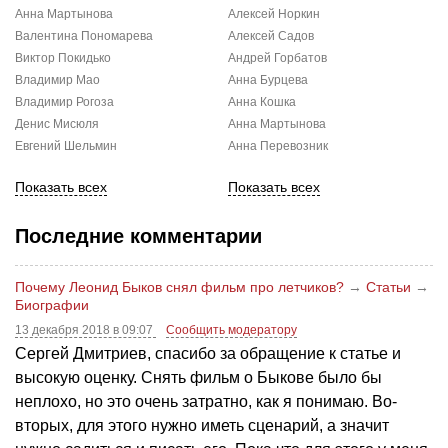
Анна Мартынова
Алексей Норкин
Валентина Пономарева
Алексей Садов
Виктор Покидько
Андрей Горбатов
Владимир Мао
Анна Бурцева
Владимир Рогоза
Анна Кошка
Денис Мисюля
Анна Мартынова
Евгений Шельмин
Анна Перевозник
Показать всех
Показать всех
Последние комментарии
Почему Леонид Быков снял фильм про летчиков?
→
Статьи
→
Биографии
13 декабря 2018 в 09:07
Сообщить модератору
Сергей Дмитриев, спасибо за обращение к статье и
высокую оценку. Снять фильм о Быкове было бы
неплохо, но это очень затратно, как я понимаю. Во-
вторых, для этого нужно иметь сценарий, а значит