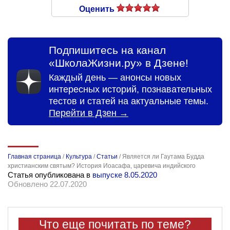
Оценить
Подпишитесь на канал
«ШколаЖизни.ру» в Дзене!
Каждый день — анонсы новых
интересных историй, познавательных
тестов и статей на актуальные темы.
Перейти в Дзен →
Главная страница
/
Культура
/
Статьи
/
Является ли Гаутама Будда
христианским святым? История Иоасафа, царевича индийского
Статья опубликована в
выпуске 8.05.2020
Обновлено 22.07.2020
Что еще почитать по теме?