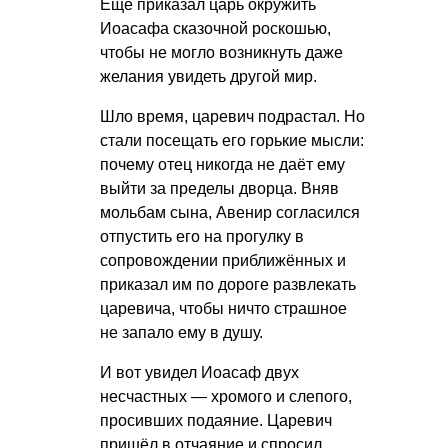
Ещё приказал царь окружить
Иоасафа сказочной роскошью,
чтобы не могло возникнуть даже
желания увидеть другой мир.
Шло время, царевич подрастал. Но
стали посещать его горькие мысли:
почему отец никогда не даёт ему
выйти за пределы дворца. Вняв
мольбам сына, Авенир согласился
отпустить его на прогулку в
сопровождении приближённых и
приказал им по дороге развлекать
царевича, чтобы ничто страшное
не запало ему в душу.
И вот увидел Иоасаф двух
несчастных — хромого и слепого,
просивших подаяние. Царевич
пришёл в отчаяние и спросил