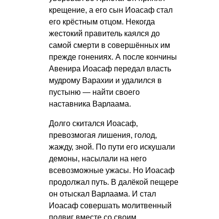
крещение, а его сын Иоасаф стал
его крёстным отцом. Некогда
жестокий правитель каялся до
самой смерти в совершённых им
прежде гонениях. А после кончины
Авенира Иоасаф передал власть
мудрому Варахии и удалился в
пустыню — найти своего
наставника Варлаама.
Долго скитался Иоасаф,
превозмогая лишения, голод,
жажду, зной. По пути его искушали
демоны, насылали на него
всевозможные ужасы. Но Иоасаф
продолжал путь. В далёкой пещере
он отыскал Варлаама. И стал
Иоасаф совершать молитвенный
подвиг вместе со своим