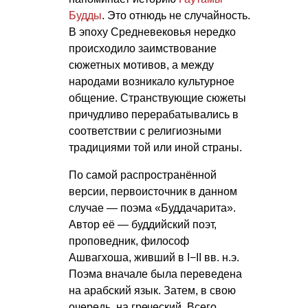
Будды
. Это отнюдь не случайность.
В эпоху Средневековья нередко
происходило заимствование
сюжетных мотивов, а между
народами возникало культурное
общение. Странствующие сюжеты
причудливо перерабатывались в
соответствии с религиозными
традициями той или иной страны.
По самой распространённой
версии, первоисточник в данном
случае — поэма «Буддачарита».
Автор её — буддийский поэт,
проповедник, философ
Ашвагхоша, живший в I−II вв. н.э.
Поэма вначале была переведена
на арабский язык. Затем, в свою
очередь, на греческий. Всего