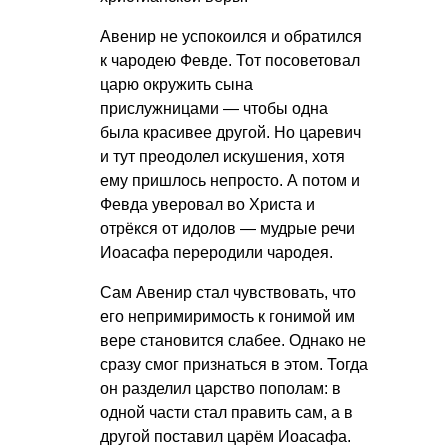
Авенир не успокоился и обратился
к чародею Февде. Тот посоветовал
царю окружить сына
прислужницами — чтобы одна
была красивее другой. Но царевич
и тут преодолел искушения, хотя
ему пришлось непросто. А потом и
Февда уверовал во Христа и
отрёкся от идолов — мудрые речи
Иоасафа переродили чародея.
Сам Авенир стал чувствовать, что
его непримиримость к гонимой им
вере становится слабее. Однако не
сразу смог признаться в этом. Тогда
он разделил царство пополам: в
одной части стал править сам, а в
другой поставил царём Иоасафа.