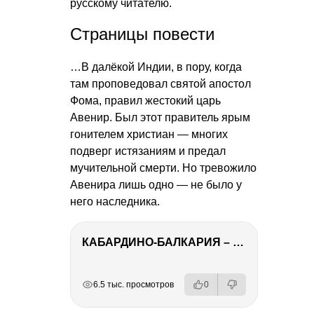
русскому читателю.
Страницы повести
…В далёкой Индии, в пору, когда
там проповедовал святой апостол
Фома, правил жестокий царь
Авенир. Был этот правитель ярым
гонителем христиан — многих
подверг истязаниям и предал
мучительной смерти. Но тревожило
Авенира лишь одно — не было у
него наследника.
КАБАРДИНО-БАЛКАРИЯ – ПУТЕШЕСТВИЕ НА КАВКАЗ часть 3
РЕКЛАМА
РЕКЛАМА
РЕКЛАМА
6.5 тыс. просмотров
0