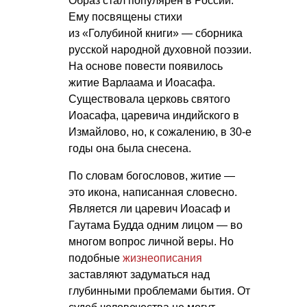
Образ стал популярен в России.
Ему посвящены стихи
из «Голубиной книги» — сборника
русской народной духовной поэзии.
На основе повести появилось
житие Варлаама и Иоасафа.
Существовала церковь святого
Иоасафа, царевича индийского в
Измайлово, но, к сожалению, в 30-е
годы она была снесена.
По словам богословов, житие —
это икона, написанная словесно.
Является ли царевич Иоасаф и
Гаутама Будда одним лицом — во
многом вопрос личной веры. Но
подобные
жизнеописания
заставляют задуматься над
глубинными проблемами бытия. От