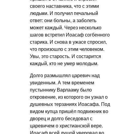
своего наставника, что с этими
людьми. И получил печальный
ответ: они больны, а заболеть
может каждый. Через несколько
шагов встретил Иоасаф согбенного
старика. И снова в ужасе спросил,
что произошло с этим человеком.
Увы, это старость. И состарится
каждый, кто не умер молодым.
Долго размышлял царевич над
увиденным. А тем временем
пустыннику Варлааму было
откровение, из которого он узнал о
душевных терзаниях Иоасафа. Под
видом купца пришёл подвижник во
дворец и долго беседовал с
царевичем о христианской вере.
Иоасаф всей душой уверовал во