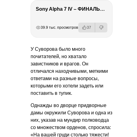
Sony Alpha 7 IV – ФИНАЛЬНЫЙ ОБЗОР
РЕКЛАМА
РЕКЛАМА
РЕКЛАМА
39.9 тыс. просмотров
37
У Суворова было много
почитателей, но хватало
завистников и врагов. Он
отличался находчивыми, меткими
ответами на разные вопросы,
которыми его хотели задеть или
поставить в тупик.
Однажды во дворце придворные
дамы окружили Суворова и одна из
них, указав на мундир полководца
со множеством орденов, спросила:
«На вашей груди столько тяжести!