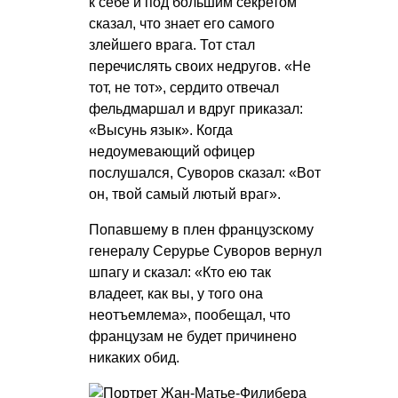
к себе и под большим секретом
сказал, что знает его самого
злейшего врага. Тот стал
перечислять своих недругов. «Не
тот, не тот», сердито отвечал
фельдмаршал и вдруг приказал:
«Высунь язык». Когда
недоумевающий офицер
послушался, Суворов сказал: «Вот
он, твой самый лютый враг».
Попавшему в плен французскому
генералу Серурье Суворов вернул
шпагу и сказал: «Кто ею так
владеет, как вы, у того она
неотъемлема», пообещал, что
французам не будет причинено
никаких обид.