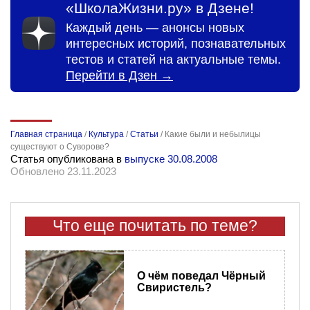
«ШколаЖизни.ру» в Дзене!
Каждый день — анонсы новых
интересных историй, познавательных
тестов и статей на актуальные темы.
Перейти в Дзен →
Главная страница
/
Культура
/
Статьи
/
Какие были и небылицы
существуют о Суворове?
Статья опубликована в
выпуске 30.08.2008
Обновлено 23.11.2023
Что еще почитать по теме?
О чём поведал Чёрный
Свиристель?