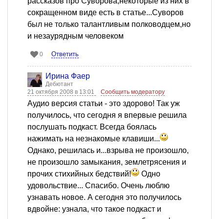
рассказов про Суворова,некоторые из них в
сокращенном виде есть в статье...Суворов
был не только талантливым полководцем,но
и незаурядным человеком
Ответить
0
Ирина Фаер
Дебютант
21 октября 2008 в 13:01
Сообщить модератору
Аудио версия статьи - это здорово! Так уж
получилось, что сегодня я впервые решила
послушать подкаст. Всегда боялась
нажимать на незнакомые клавиши...
Однако, решилась и...взрыва не произошло,
не произошло замыкания, землетрясения и
прочих стихийных бедствий!
Одно
удовольствие... Спасибо. Очень люблю
узнавать новое. А сегодня это получилось
вдвойне: узнала, что такое подкаст и