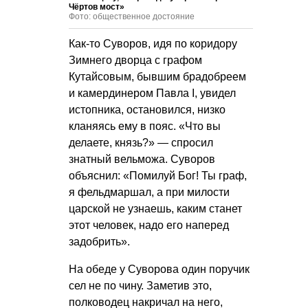
Чёртов мост»
Фото: общественное достояние
Как-то Суворов, идя по коридору
Зимнего дворца с графом
Кутайсовым, бывшим брадобреем
и камердинером Павла I, увидел
истопника, остановился, низко
кланяясь ему в пояс. «Что вы
делаете, князь?» — спросил
знатный вельможа. Суворов
объяснил: «Помилуй Бог! Ты граф,
я фельдмаршал, а при милости
царской не узнаешь, каким станет
этот человек, надо его наперед
задобрить».
На обеде у Суворова один поручик
сел не по чину. Заметив это,
полководец накричал на него,