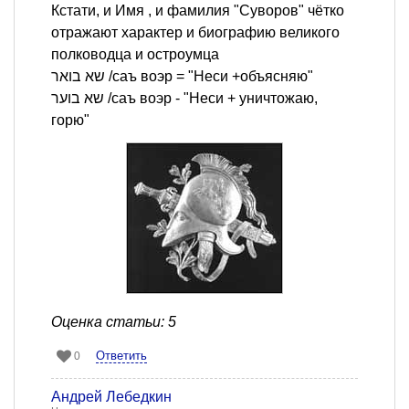
Кстати, и Имя , и фамилия "Суворов" чётко
отражают характер и биографию великого
полководца и остроумца
שא בואר /саъ воэр = "Неси +объясняю"
שא בוער /саъ воэр - "Неси + уничтожаю,
горю"
Оценка статьи: 5
Ответить
0
Андрей Лебедкин