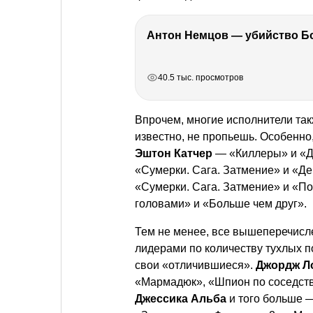
РЕКЛАМА
РЕКЛАМА
РЕКЛАМА
РЕКЛАМА
40.5 тыс. просмотров
Впрочем, многие исполнители так
известно, не пропьешь. Особенно,
Эштон Катчер
— «Киллеры» и «Д
«Сумерки. Сага. Затмение» и «Де
«Сумерки. Сага. Затмение» и «П
головами» и «Больше чем друг».
Тем не менее, все вышеперечисл
лидерами по количеству тухлых п
свои «отличившиеся».
Джордж Л
«Мармадюк», «Шпион по соседств
Джессика Альба
и того больше —