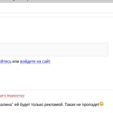
уйтесь
или
войдите на сайт
щить модератору
алина" ей будет только рекламой. Такая не пропадет