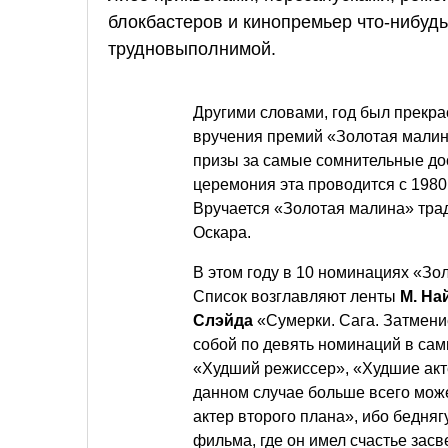
блокбастеров и кинопремьер что-нибуд
трудновыполнимой.
Другими словами, год был прек
вручения премий «Золотая малина
призы за самые сомнительные до
церемония эта проводится с 1980
Вручается «Золотая малина» тра
Оскара.
В этом году в 10 номинациях «З
Список возглавляют ленты
М. На
Слэйда
«Сумерки. Сага. Затмени
собой по девять номинаций в са
«Худший режиссер», «Худшие актер
данном случае больше всего мож
актер второго плана», ибо бедняг
фильма, где он имел счастье засв