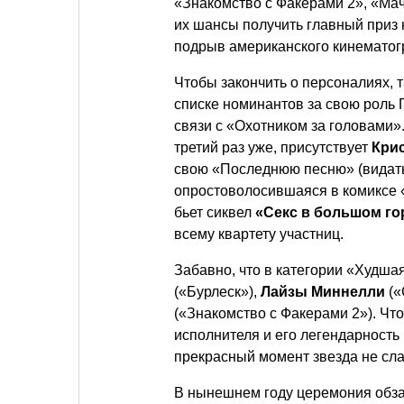
«Знакомство с Факерами 2», «Маче
их шансы получить главный приз 
подрыв американского кинематогр
Чтобы закончить о персоналиях, 
списке номинантов за свою роль 
связи с «Охотником за головами»
третий раз уже, присутствует
Кри
свою «Последнюю песню» (видать
опростоволосившаяся в комиксе 
бьет сиквел
«Секс в большом го
всему квартету участниц.
Забавно, что в категории «Худша
(«Бурлеск»),
Лайзы Миннелли
(«
(«Знакомство с Факерами 2»). Чт
исполнителя и его легендарность 
прекрасный момент звезда не слаж
В нынешнем году церемония обза