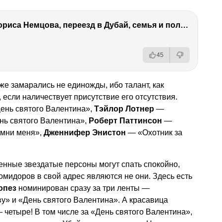
Антон Немцов — убийство Бориса Немцова, переезд в Дубай, семья и политика
45
же замарались не единожды, ибо талант, как
 если наличествует присутствие его отсутствия.
ень святого Валентина»,
Тэйлор Лотнер
—
нь святого Валентина»,
Роберт Паттинсон
—
омни меня»,
Дженнифер Энистон
— «Охотник за
енные звездатые персоны могут спать спокойно,
омидоров в свой адрес являются не они. Здесь есть
опез
номинирован сразу за три ленты —
у» и «День святого Валентина». А красавица
 четыре! В том числе за «День святого Валентина»,