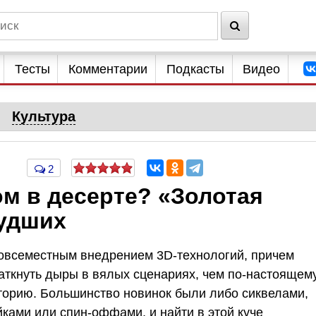
Тесты
Комментарии
Подкасты
Видео
Культура
2
ом в десерте? «Золотая
удших
повсеместным внедрением 3D-технологий, причем
заткнуть дыры в вялых сценариях, чем по-настоящем
орию. Большинство новинок были либо сиквелами,
ками или спин-оффами, и найти в этой куче