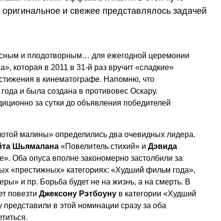
ь оригинальное и свежее представлялось задачей
расным и плодотворным… для ежегодной церемонии
», которая в 2011 в 31-й раз вручит «сладкие»
стижения в кинематографе. Напомню, что
 года и была создана в противовес Оскару.
диционно за сутки до объявления победителей
олотой малины» определились два очевидных лидера.
йта Шьямалана
«Повелитель стихий» и
Дэвида
е». Оба опуса вполне закономерно застолбили за
мых «престижных» категориях: «Худший фильм года»,
ы» и пр. Борьба будет не на жизнь, а на смерть. В
ет повезти
Джексону Рэтбоуну
в категории «Худший
у представили в этой номинации сразу за оба
етиться.