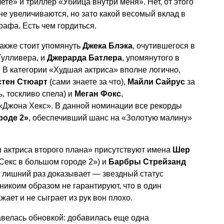
те» и триллер «Убийца внутри меня». Нет, от этого
не увеличиваются, но зато какой весомый вклад в
афа. Есть чем гордиться.
также стоит упомянуть
Джека Блэка
, очутившегося в
Гулливера, и
Джерарда Батлера
, упомянутого в
. В категории «Худшая актриса» вполне логично,
стен Стюарт
(сами знаете за что),
Майли Сайрус
за
, тоскливо спела) и
Меган Фокс
,
«Джона Хекс». В данной номинации все рекорды
роде 2»
, обеспечивший шанс на «Золотую малину»
я актриса второго плана» присутствуют имена
Шер
Секс в большом городе 2») и
Барбры Стрейзанд
о лишний раз доказывает — звездный статус
никоим образом не гарантируют, что в один
ает и не сыграет из рук вон плохо.
велась обновкой: добавилась еще одна