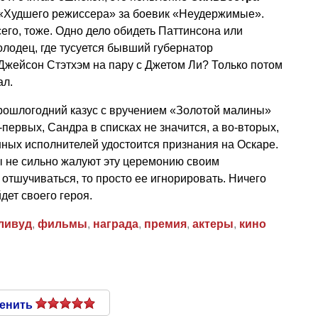
 «Худшего режиссера» за боевик «Неудержимые».
всего, тоже. Одно дело обидеть Паттинсона или
колодец, где тусуется бывший губернатор
Джейсон Стэтхэм на пару с Джетом Ли? Только потом
ал.
 прошлогодний казус с вручением «Золотой малины»
первых, Сандра в списках не значится, а во-вторых,
нных исполнителей удостоится признания на Оскаре.
ы не сильно жалуют эту церемонию своим
 отшучиваться, то просто ее игнорировать. Ничего
дет своего героя.
ливуд
,
фильмы
,
награда
,
премия
,
актеры
,
кино
енить