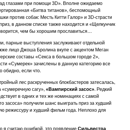
ад глазами при помощи 3D». Вполне ожидаемо
ертированная «Битва титанов», беспомощный
шки против собак: Месть Китти Галор» и 3D-страсти
риз, в данном списке также находится и «Щелкунчик
говорится, чем бы хорошим прославиться…
и, парные выступления заслуживают отдельной
акже лицо Джоша Бролина вкупе с акцентом Меган
терские составы «Секса в большом городе 2»,
асти «Сумерек» зачислены в данную категорию все
о обидно, если что.
тройный лес раскрученных блокбастеров затесалась,
а «сумеречную сагу»,
«Вампирский засос»
. Редкий
едствует в одних и тех же номинациях с самой
о засоса» получили шанс выиграть приз за худший
ую режиссуру и худший фильм года. Неплохо для
ю я считаю ошибкой, это появление
Сильвестра