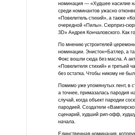
номинация — «Худшее насилие н
среди номинантов ужасно отконв
«Повелитель стихий», а также «Ко
очередной «Пилы». Сюрприз-сюрп
3D» Андрея Кончаловского. Как 
По мнению устроителей церемони
номинации. Энистон+Батлер, а т
Фокс вошли сюда без масла. А ак
«Повелителя стихий» и третьей ч
без остатка. Чтобы никому не был
Помимо уже упомянутых лент, в с
а точнее, примазалась пародия н
случай, когда объект пародии сос
пародией. Создатели «Вампирског
сценарий, худший рип-офф, худш
начала.
Единственная номинация, котору