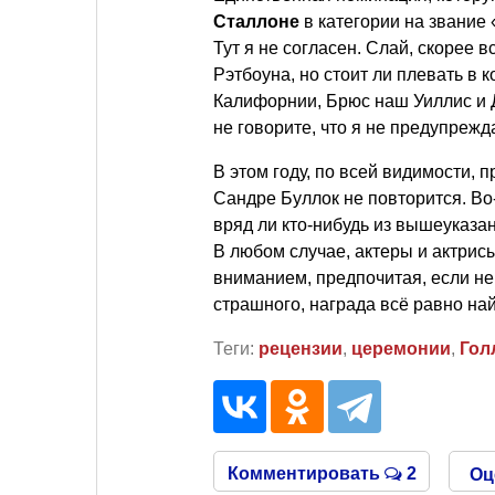
Сталлоне
в категории на звание
Тут я не согласен. Слай, скорее 
Рэтбоуна, но стоит ли плевать в 
Калифорнии, Брюс наш Уиллис и 
не говорите, что я не предупрежд
В этом году, по всей видимости,
Сандре Буллок не повторится. Во-
вряд ли кто-нибудь из вышеуказа
В любом случае, актеры и актрис
вниманием, предпочитая, если не
страшного, награда всё равно най
Теги:
рецензии
,
церемонии
,
Гол
Комментировать
2
Оц