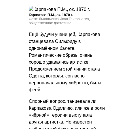
Карпакова П.М., ок. 1870 г.
Фото: Дьяговченко Иван Григорьевич,
общественное достояние
Ещё будучи ученицей, Карпакова
станцевала Сильфиду в
одноимённом балете.
Романтические образы очень
хорошо удавались артистке.
Продолжением этой линии стала
Одетта, которая, согласно
первоначальному либретто, была
феей.
Спорный вопрос, танцевала ли
Карпакова Одиллию, или же в роли
«чёрной» героини выступала
другая артистка. Но известен
любопытный факт: для третьей