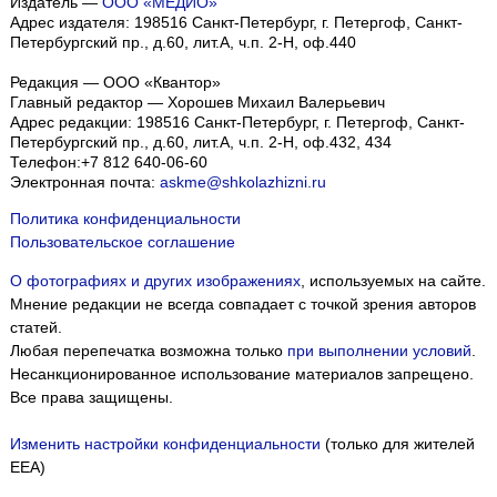
Издатель —
ООО «МЕДИО»
Адрес издателя: 198516 Санкт-Петербург, г. Петергоф, Санкт-
Петербургский пр., д.60, лит.А, ч.п. 2-Н, оф.440
Редакция — ООО «Квантор»
Главный редактор — Хорошев Михаил Валерьевич
Адрес редакции:
198516
Санкт-Петербург, г. Петергоф
,
Санкт-
Петербургский пр., д.60, лит.А, ч.п. 2-Н, оф.432, 434
Телефон:
+7 812 640-06-60
Электронная почта:
askme@shkolazhizni.ru
Политика конфиденциальности
Пользовательское соглашение
О фотографиях и других изображениях
, используемых на сайте.
Мнение редакции не всегда совпадает с точкой зрения авторов
статей.
Любая перепечатка возможна только
при выполнении условий
.
Несанкционированное использование материалов запрещено.
Все права защищены.
Изменить настройки конфиденциальности
(только для жителей
EEA)