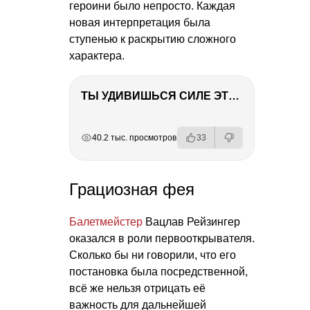
героини было непросто. Каждая
новая интерпретация была
ступенью к раскрытию сложного
характера.
ТЫ УДИВИШЬСЯ СИЛЕ ЭТО ЧЕЛОВЕКА! Блог о нашей поездке в Вышний Волочек
РЕКЛАМА
РЕКЛАМА
РЕКЛАМА
40.2 тыс. просмотров
33
Грациозная фея
Балетмейстер
Вацлав Рейзингер
оказался в роли первооткрывателя.
Сколько бы ни говорили, что его
постановка была посредственной,
всё же нельзя отрицать её
важность для дальнейшей