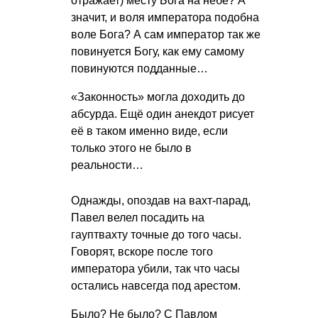
отражает) месту Бога на небе? А
значит, и воля императора подобна
воле Бога? А сам император так же
повинуется Богу, как ему самому
повинуются подданные…
«Законность» могла доходить до
абсурда. Ещё один анекдот рисует
её в таком именно виде, если
только этого не было в
реальности…
Однажды, опоздав на вахт-парад,
Павел велел посадить на
гауптвахту точные до того часы.
Говорят, вскоре после того
императора убили, так что часы
остались навсегда под арестом.
Было? Не было? С Павлом