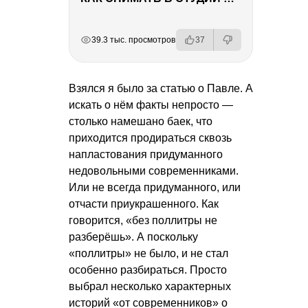
РЕКЛАМА
РЕКЛАМА
РЕКЛАМА
39.3 тыс. просмотров
37
Взялся я было за статью о Павле. А
искать о нём факты непросто —
столько намешано баек, что
приходится продираться сквозь
напластования придуманного
недовольными современниками.
Или не всегда придуманного, или
отчасти приукрашенного. Как
говорится, «без поллитры не
разберёшь». А поскольку
«поллитры» не было, и не стал
особенно разбираться. Просто
выбрал несколько характерных
историй «от современников» о