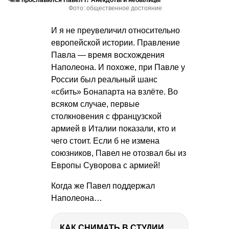
Чем прославился Павел I? Анекдоты и небылицы
Фото: общественное достояние
И я не преувеличил относительно
европейской истории. Правление
Павла — время восхождения
Наполеона. И похоже, при Павле у
России был реальный шанс
«сбить» Бонапарта на взлёте. Во
всяком случае, первые
столкновения с французской
армией в Италии показали, кто и
чего стоит. Если б не измена
союзников, Павел не отозвал бы из
Европы Суворова с армией!
Когда же Павел поддержал
Наполеона…
КАК СНИМАТЬ В СТУДИИ СО ВСПЫШКАМИ