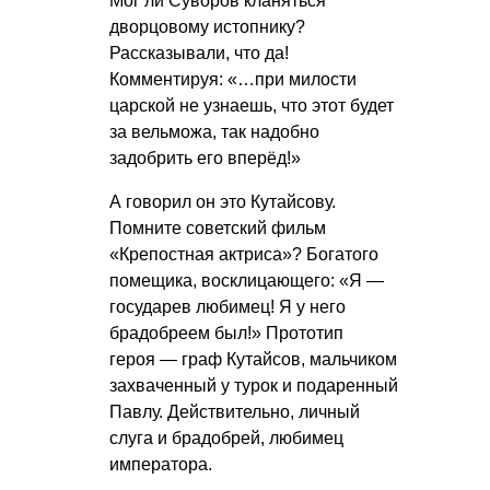
Мог ли Суворов кланяться
дворцовому истопнику?
Рассказывали, что да!
Комментируя: «…при милости
царской не узнаешь, что этот будет
за вельможа, так надобно
задобрить его вперёд!»
А говорил он это Кутайсову.
Помните советский фильм
«Крепостная актриса»? Богатого
помещика, восклицающего: «Я —
государев любимец! Я у него
брадобреем был!» Прототип
героя — граф Кутайсов, мальчиком
захваченный у турок и подаренный
Павлу. Действительно, личный
слуга и брадобрей, любимец
императора.