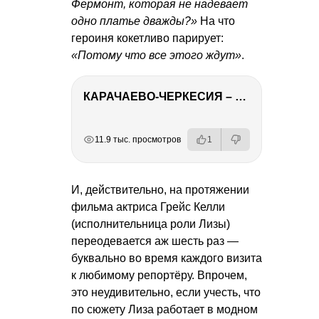
Фермонт, которая не надевает
одно платье дважды?»
На что
героиня кокетливо парирует:
«Потому что все этого ждут»
.
КАРАЧАЕВО-ЧЕРКЕСИЯ – ПУТЕШЕСТВИЕ НА КАВКАЗ часть 2
РЕКЛАМА
РЕКЛАМА
РЕКЛАМА
РЕКЛАМА
РЕКЛАМА
11.9 тыс. просмотров
1
И, действительно, на протяжении
фильма актриса Грейс Келли
(исполнительница роли Лизы)
переодевается аж шесть раз —
буквально во время каждого визита
к любимому репортёру. Впрочем,
это неудивительно, если учесть, что
по сюжету Лиза работает в модном