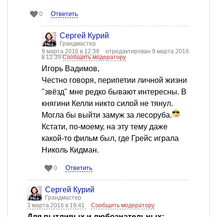
Ответить
0
Сергей Курий
Грандмастер
9 марта 2016 в 12:39
отредактирован 9 марта 2016
в 12:39
Сообщить модератору
Игорь Вадимов,
Честно говоря, перипетии личной жизни
"звёзд" мне редко бывают интересны. В
княгини Келли никто силой не тянул.
Могла бы выйти замуж за лесоруба.
Кстати, по-моему, на эту тему даже
какой-то фильм был, где Грейс играла
Николь Кидман.
Ответить
0
Сергей Курий
Грандмастер
3 марта 2016 в 19:41
Сообщить модератору
Для пытливых и любознательных: