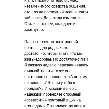
и т. п.
Письмо потеряло смысл
незаменимого средства общения,
отошло на последний план и почти
забылось. Да и люди изменились.
Стали черствее, холоднее и
замкнутее.
Пара строчек по электронной
почте — для родных это
достаточно, чтобы знать, что мы
живы-здоровы. Но достаточно ли?!
Я каждую неделю перезваниваюсь
с мамой, но отчего же она
постоянно спрашивает: «А почему
не пишешь? Все ли у тебя в
порядке?» И каждый вечер с
надеждой проверяет огромный
«советский» почтовый ящик на
стене дома. По количеству писем