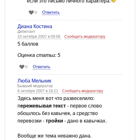
если это письмо личного характера.
Ответить
0
Диана Костина
Дебютант
10 октября 2007 в 09:08
Сообщить модератору
5 баллов
Оценка статьи: 5
Ответить
0
Люба Мельник
Бывший модератор
6 октября 2007 в 18:21
Сообщить модератору
Здесь меня вот что развеселило:
п
ережевывая текст
- первое слово
обошлось без кавычек, а средство
перевозки -
тройки
- дано в кавычках.
Вообще же тема неважно дана.