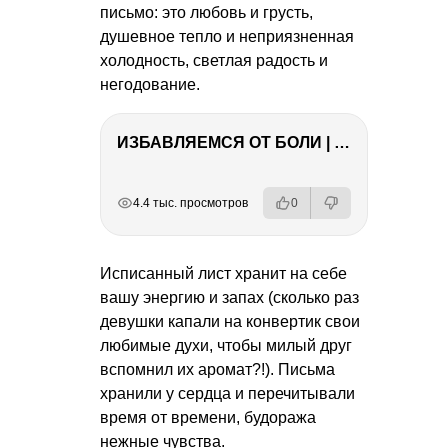
письмо: это любовь и грусть,
душевное тепло и неприязненная
холодность, светлая радость и
негодование.
ИЗБАВЛЯЕМСЯ ОТ БОЛИ | Важность режима и питания
РЕКЛАМА
РЕКЛАМА
РЕКЛАМА
РЕКЛАМА
4.4 тыс. просмотров
0
Исписанный лист хранит на себе
вашу энергию и запах (сколько раз
девушки капали на конвертик свои
любимые духи, чтобы милый друг
вспомнил их аромат?!). Письма
хранили у сердца и перечитывали
время от времени, будоража
нежные чувства.