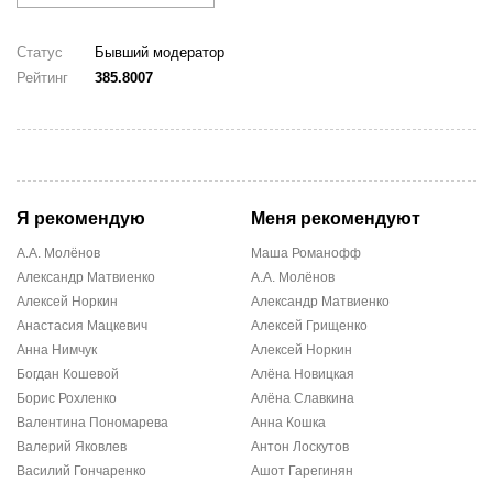
Статус
Бывший модератор
Рейтинг
385.8007
Я рекомендую
Меня рекомендуют
А.А. Молёнов
Mаша Романофф
Александр Матвиенко
А.А. Молёнов
Алексей Норкин
Александр Матвиенко
Анастасия Мацкевич
Алексей Грищенко
Анна Нимчук
Алексей Норкин
Богдан Кошевой
Алёна Новицкая
Борис Рохленко
Алёна Славкина
Валентина Пономарева
Анна Кошка
Валерий Яковлев
Антон Лоскутов
Василий Гончаренко
Ашот Гарегинян