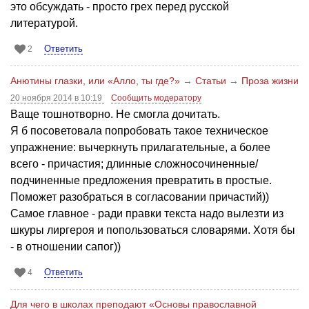
это обсуждать - просто грех перед русской
литературой.
Ответить
2
Анютины глазки, или «Алло, ты где?»
→
Статьи
→
Проза жизни
20 ноября 2014 в 10:19
Сообщить модератору
Ваще тошнотворно. Не смогла дочитать.
Я б посоветовала попробовать такое техническое
упражнение: вычеркнуть прилагательные, а более
всего - причастия; длинные сложносочиненные/
подчиненные предложения превратить в простые.
Поможет разобраться в согласовании причастий))
Самое главное - ради правки текста надо вылезти из
шкуры лиргероя и попользоваться словарями. Хотя бы
- в отношении сапог))
Ответить
4
Для чего в школах преподают «Основы православной