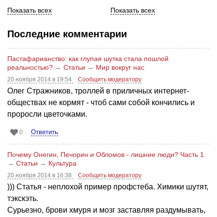
Показать всех
Показать всех
Последние комментарии
Пастафарианство: как глупая шутка стала пошлой
реальностью?
→
Статьи
→
Мир вокруг нас
20 ноября 2014 в 19:54
Сообщить модератору
Олег Стражников, троллей в приличных интернет-
обществах не кормят - чтоб сами собой кончились и
проросли цветочками.
Ответить
0
Почему Онегин, Печорин и Обломов - лишние люди? Часть 1
→
Статьи
→
Культура
20 ноября 2014 в 16:38
Сообщить модератору
))) Статья - неплохой пример профстеба. Химики шутят,
тэкскэть.
Сурьезно, брови хмуря и мозг заставляя раздумывать,