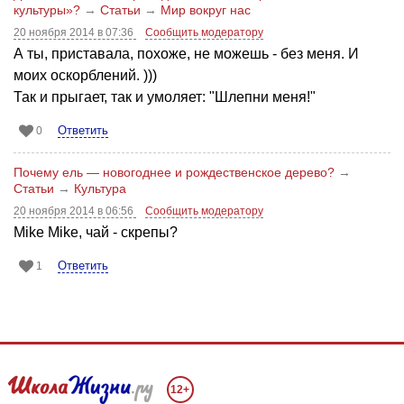
культуры»?
→
Статьи
→
Мир вокруг нас
20 ноября 2014 в 07:36
Сообщить модератору
А ты, приставала, похоже, не можешь - без меня. И
моих оскорблений. )))
Так и прыгает, так и умоляет: "Шлепни меня!"
Ответить
0
Почему ель — новогоднее и рождественское дерево?
→
Статьи
→
Культура
20 ноября 2014 в 06:56
Сообщить модератору
Mike Mike, чай - скрепы?
Ответить
1
12+