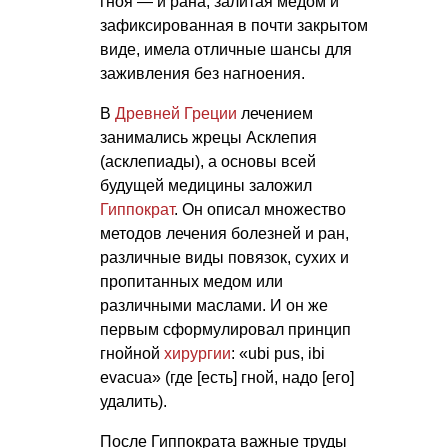
гноя — и рана, залитая медом и
зафиксированная в почти закрытом
виде, имела отличные шансы для
заживления без нагноения.
В
Древней Греции
лечением
занимались жрецы Асклепия
(асклепиады), а основы всей
будущей медицины заложил
Гиппократ
. Он описал множество
методов лечения болезней и ран,
различные виды повязок, сухих и
пропитанных медом или
различными маслами. И он же
первым сформулировал принцип
гнойной
хирургии
: «ubi pus, ibi
evacua» (где [есть] гной, надо [его]
удалить).
После Гиппократа важные труды