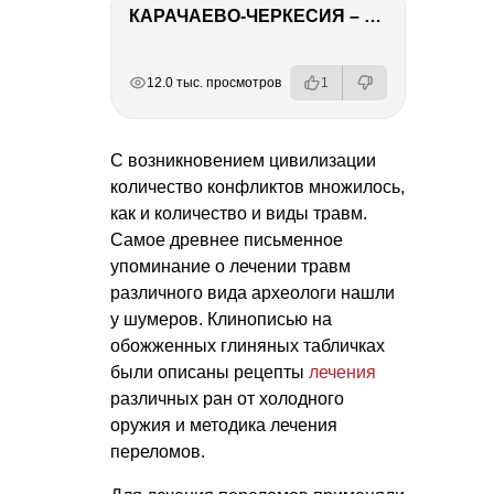
КАРАЧАЕВО-ЧЕРКЕСИЯ – ПУТЕШЕСТВИЕ НА КАВКАЗ часть 2
РЕКЛАМА
РЕКЛАМА
РЕКЛАМА
12.0 тыс. просмотров
1
С возникновением цивилизации
количество конфликтов множилось,
как и количество и виды травм.
Самое древнее письменное
упоминание о лечении травм
различного вида археологи нашли
у шумеров. Клинописью на
обожженных глиняных табличках
были описаны рецепты
лечения
различных ран от холодного
оружия и методика лечения
переломов.