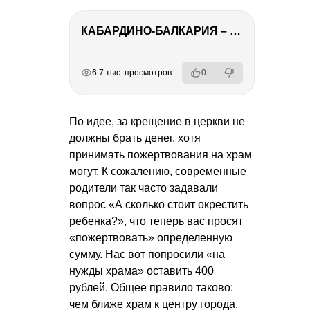
КАБАРДИНО-БАЛКАРИЯ – ПУТЕШЕСТВИЕ НА КАВКАЗ часть 3
РЕКЛАМА
РЕКЛАМА
РЕКЛАМА
РЕКЛАМА
6.7 тыс. просмотров
0
По идее, за крещение в церкви не
должны брать денег, хотя
принимать пожертвования на храм
могут. К сожалению, современные
родители так часто задавали
вопрос «А сколько стоит окрестить
ребенка?», что теперь вас просят
«пожертвовать» определенную
сумму. Нас вот попросили «на
нужды храма» оставить 400
рублей. Общее правило таково:
чем ближе храм к центру города,