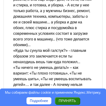
и стирка, и готовка, и уборка. - А если у нее
только работа, а у мужчины бизнес, ремонт,
домашняя техника, компьютеры, заботы о
ее и своей машине... а уборка и дом на
обоих, плюс стирка и посудомойка в
современных условиях состоит в загрузке
всего этого в машинку... (что тоже делается
обоими)...
«Куда ты сунула мой галстук?» - главным
образом это заключается если ты
ненаходишь вешь там куда положил...
«Ты ничего не умеешь делать!» – как
вариант: «Ты плохо готовишь», «Ты не
умеешь шить», «Ты не умеешь воспитывать
детей»… и так далее - А почему нельзя
сказать «Ты не умеешь шить» если она не
Мы собираем файлы cookie и применяем
Яндекс.Метрику
.
умеет шить???
Подробнее
ПРИНЯТЬ
«Твой сын – двоечник!» - а если женщина