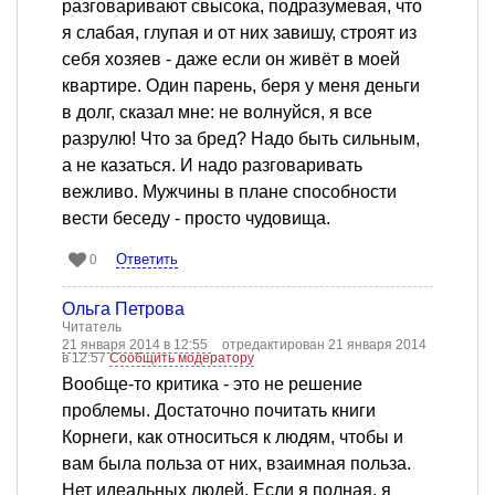
разговаривают свысока, подразумевая, что
я слабая, глупая и от них завишу, строят из
себя хозяев - даже если он живёт в моей
квартире. Один парень, беря у меня деньги
в долг, сказал мне: не волнуйся, я все
разрулю! Что за бред? Надо быть сильным,
а не казаться. И надо разговаривать
вежливо. Мужчины в плане способности
вести беседу - просто чудовища.
Ответить
0
Ольга Петрова
Читатель
21 января 2014 в 12:55
отредактирован 21 января 2014
в 12:57
Сообщить модератору
Вообще-то критика - это не решение
проблемы. Достаточно почитать книги
Корнеги, как относиться к людям, чтобы и
вам была польза от них, взаимная польза.
Нет идеальных людей. Если я полная, я