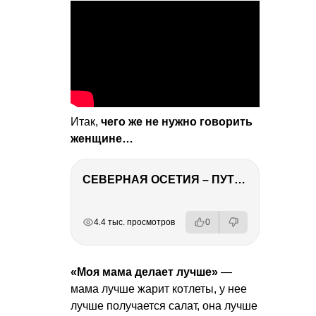
Итак,
чего же не нужно говорить
женщине…
СЕВЕРНАЯ ОСЕТИЯ – ПУТЕШЕСТВИЕ НА КАВКАЗ часть 4
РЕКЛАМА
РЕКЛАМА
РЕКЛАМА
РЕКЛАМА
РЕКЛАМА
4.4 тыс. просмотров
0
«Моя мама делает лучше»
—
мама лучше жарит котлеты, у нее
лучше получается салат, она лучше