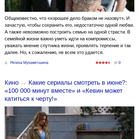
Общеизвестно, что «хорошее дело браком не назовут». И
зачастую, чтобы сохранить его, недостаточно одной любви.
А также невозможно построить семью на одной страсти. В
семейной жизни важно уметь идти на компромиссы,
уважать мнение спутника жизни, проявлять терпение и так
далее. Но, к сожалению, не всем это удается.
Регина Мухаметшина
0
Кино
→
Какие сериалы смотреть в июне?:
«100 000 минут вместе» и «Кевин может
катиться к черту!»