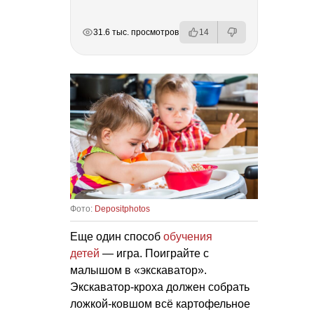
РЕКЛАМА
РЕКЛАМА
РЕКЛАМА
31.6 тыс. просмотров
14
Фото:
Depositphotos
Еще один способ
обучения
детей
— игра. Поиграйте с
малышом в «экскаватор».
Экскаватор-кроха должен собрать
ложкой-ковшом всё картофельное