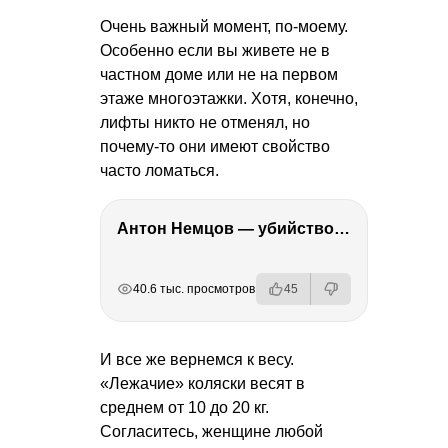
Очень важный момент, по-моему.
Особенно если вы живете не в
частном доме или не на первом
этаже многоэтажки. Хотя, конечно,
лифты никто не отменял, но
почему-то они имеют свойство
часто ломаться.
Антон Немцов — убийство Бориса Немцова, переезд в Дубай, семья и политика
РЕКЛАМА
РЕКЛАМА
РЕКЛАМА
40.6 тыс. просмотров
45
И все же вернемся к весу.
«Лежачие» коляски весят в
среднем от 10 до 20 кг.
Согласитесь, женщине любой