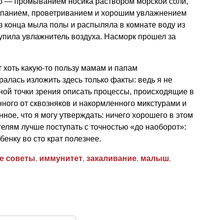
о — промыванием носика раствором морской соли,
купанием, проветриванием и хорошим увлажнением
з конца мыла полы и распыляла в комнате воду из
купила увлажнитель воздуха. Насморк прошел за
т хоть какую-то пользу мамам и папам
алась изложить здесь только факты: ведь я не
ной точки зрения описать процессы, происходящие в
нного от сквозняков и накормленного микстурами и
ное, что я могу утверждать: ничего хорошего в этом
телям лучше поступать с точностью «до наоборот»:
бенку во сто крат полезнее.
е советы
,
иммунитет
,
закаливание
,
малыш
,