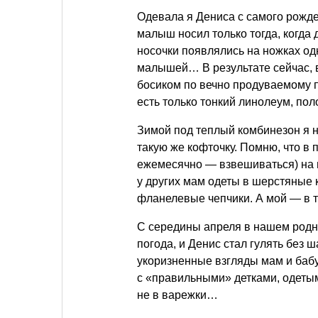
Одевала я Дениса с самого рожде
малыш носил только тогда, когда 
носочки появлялись на ножках о
малышей… В результате сейчас, в
босиком по вечно продуваемому пол
есть только тонкий линолеум, по
Зимой под теплый комбинезон я н
такую же кофточку. Помню, что в 
ежемесячно — взвешиваться) на н
у других мам одеты в шерстяные 
фланелевые чепчики. А мой — в т
С середины апреля в нашем родн
погода, и Денис стал гулять без ш
укоризненные взгляды мам и баб
с «правильными» детками, одетым
не в варежки…