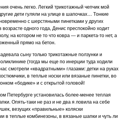
ния очень легко. Легкий трикотажный чепчик мой
другие дети гуляли на улице в шапочках… Тонкие
дновременно с шерстяными пинетками у других
 возрасте одного года, Денис преспокойно ходит
у, на котором не то что ковра — и паркета-то нет, а
ложенный прямо на бетон.
адевала сыну только трикотажные ползунки и
поликлинике (тогда мы еще по инерции туда ходили
ас смотрели «квадратными» глазами: детки на руках
костюмчики, в теплые носки или вязаные пинетки, во
онком «бодике» и с открытой головой!
ом Петербурге установилась более-менее теплая
апки. Опять-таки не раз и не два я ловила на себе
ушек, везущих «правильные» коляски
и в теплые комбинезоны, в вязаные шапки и чуть ли