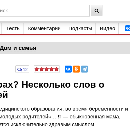
Тесты
Комментарии
Подкасты
Видео
Дом и семья
12
рах? Несколько слов о
ей
едицинского образования, во время беременности и
 молодых родителей»… Я — обыкновенная мама,
уется исключительно здравым смыслом.