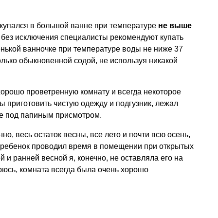
купался в большой ванне при температуре
не выше
се без исключения специалисты рекомендуют купать
нькой ванночке при температуре воды не ниже 37
олько обыкновенной содой, не используя никакой
хорошо проветренную комнату и всегда некоторое
ы приготовить чистую одежду и подгузник, лежал
ке под папиным присмотром.
но, весь остаток весны, все лето и почти всю осень,
, ребенок проводил время в помещении при открытых
й и ранней весной я, конечно, не оставляла его на
орюсь, комната всегда была очень хорошо