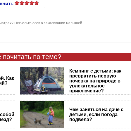
енить
диатрах? Несколько слов о закаливании малышей
 почитать по теме?
Кемпинг с детьми: как
превратить первую
й. Как
ночевку на природе в
ий?
увлекательное
приключение?
Чем заняться на даче с
 собой
детьми, если погода
ыезд?
подвела?