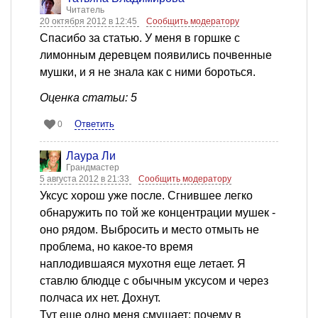
Читатель
20 октября 2012 в 12:45
Сообщить модератору
Спасибо за статью. У меня в горшке с
лимонным деревцем появились почвенные
мушки, и я не знала как с ними бороться.
Оценка статьи: 5
Ответить
0
Лаура Ли
Грандмастер
5 августа 2012 в 21:33
Сообщить модератору
Уксус хорош уже после. Сгнившее легко
обнаружить по той же концентрации мушек -
оно рядом. Выбросить и место отмыть не
проблема, но какое-то время
наплодившаяся мухотня еще летает. Я
ставлю блюдце с обычным уксусом и через
полчаса их нет. Дохнут.
Тут еще одно меня смущает: почему в