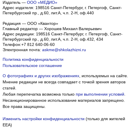
Издатель —
ООО «МЕДИО»
Адрес издателя: 198516 Санкт-Петербург, г. Петергоф, Санкт-
Петербургский пр., д.60, лит.А, ч.п. 2-Н, оф.440
Редакция — ООО «Квантор»
Главный редактор — Хорошев Михаил Валерьевич
Адрес редакции:
198516
Санкт-Петербург, г. Петергоф
,
Санкт-
Петербургский пр., д.60, лит.А, ч.п. 2-Н, оф.432, 434
Телефон:
+7 812 640-06-60
Электронная почта:
askme@shkolazhizni.ru
Политика конфиденциальности
Пользовательское соглашение
О фотографиях и других изображениях
, используемых на сайте.
Мнение редакции не всегда совпадает с точкой зрения авторов
статей.
Любая перепечатка возможна только
при выполнении условий
.
Несанкционированное использование материалов запрещено.
Все права защищены.
Изменить настройки конфиденциальности
(только для жителей
EEA)