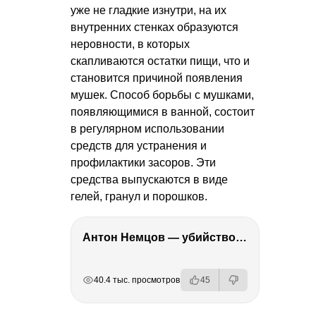
уже не гладкие изнутри, на их
внутренних стенках образуются
неровности, в которых
скапливаются остатки пищи, что и
становится причиной появления
мушек. Способ борьбы с мушками,
появляющимися в ванной, состоит
в регулярном использовании
средств для устранения и
профилактики засоров. Эти
средства выпускаются в виде
гелей, гранул и порошков.
Антон Немцов — убийство Бориса Немцова, переезд в Дубай, семья и политика
РЕКЛАМА
РЕКЛАМА
РЕКЛАМА
РЕКЛАМА
40.4 тыс. просмотров
45