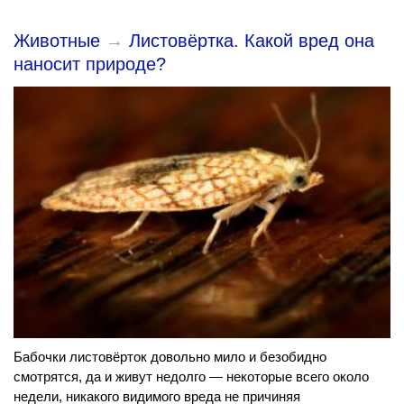
Животные
→
Листовёртка. Какой вред она
наносит природе?
Бабочки листовёрток довольно мило и безобидно
смотрятся, да и живут недолго — некоторые всего около
недели, никакого видимого вреда не причиняя