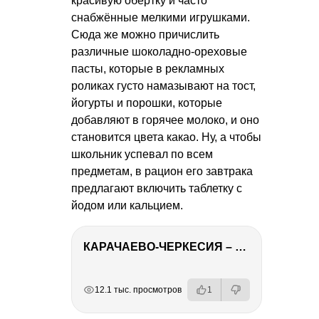
красивую обёртку и часто
снабжённые мелкими игрушками.
Сюда же можно причислить
различные шоколадно-ореховые
пасты, которые в рекламных
роликах густо намазывают на тост,
йогурты и порошки, которые
добавляют в горячее молоко, и оно
становится цвета какао. Ну, а чтобы
школьник успевал по всем
предметам, в рацион его завтрака
предлагают включить таблетку с
йодом или кальцием.
КАРАЧАЕВО-ЧЕРКЕСИЯ – ПУТЕШЕСТВИЕ НА КАВКАЗ часть 2
РЕКЛАМА
РЕКЛАМА
РЕКЛАМА
РЕКЛАМА
12.1 тыс. просмотров
1