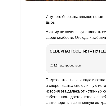
И тут его бессознательное встает
дыбы.
Никому не хочется чувствовать с
своей слабости. Отсюда и забывч
СЕВЕРНАЯ ОСЕТИЯ – ПУТЕШ
РЕКЛАМА
РЕКЛАМА
РЕКЛАМА
РЕКЛАМА
4.2 тыс. просмотров
Подсознательно, а иногда и созна
и «переписать» свою личную истор
история эта далека от истинных с
собственного достоинства и своей
свято верить в сочиненную им кра