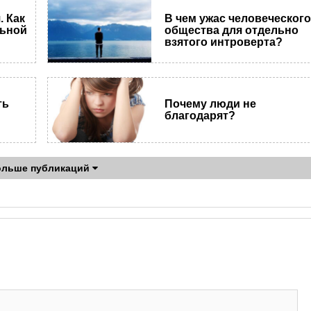
 Как
В чем ужас человеческог
льной
общества для отдельно
взятого интроверта?
ть
Почему люди не
благодарят?
ольше публикаций