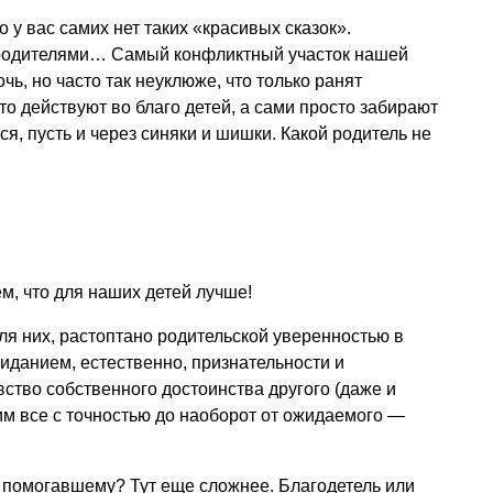
о у вас самих нет таких «красивых сказок».
 родителями… Самый конфликтный участок нашей
чь, но часто так неуклюже, что только ранят
о действуют во благо детей, а сами просто забирают
я, пусть и через синяки и шишки. Какой родитель не
м, что для наших детей лучше!
для них, растоптано родительской уверенностью в
иданием, естественно, признательности и
вство собственного достоинства другого (даже и
им все с точностью до наоборот от ожидаемого —
 помогавшему? Тут еще сложнее. Благодетель или