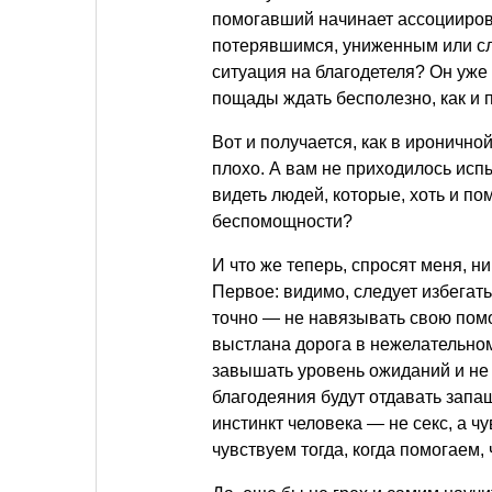
помогавший начинает ассоциирова
потерявшимся, униженным или сла
ситуация на благодетеля? Он уже 
пощады ждать бесполезно, как и 
Вот и получается, как в иронично
плохо. А вам не приходилось исп
видеть людей, которые, хоть и п
беспомощности?
И что же теперь, спросят меня, н
Первое: видимо, следует избегать 
точно — не навязывать свою помо
выстлана дорога в нежелательном
завышать уровень ожиданий и не 
благодеяния будут отдавать запаш
инстинкт человека — не секс, а 
чувствуем тогда, когда помогаем,