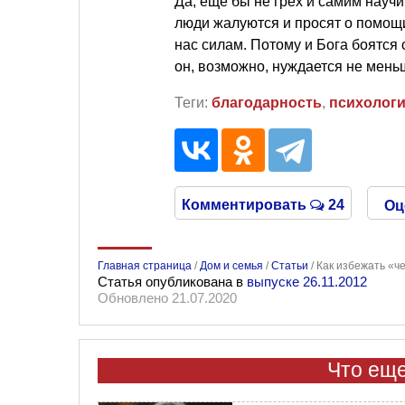
Да, еще бы не грех и самим научи
люди жалуются и просят о помощ
нас силам. Потому и Бога боятся 
он, возможно, нуждается не мень
Теги:
благодарность
,
психолог
Комментировать
24
Оц
Главная страница
/
Дом и семья
/
Статьи
/
Как избежать «ч
Статья опубликована в
выпуске 26.11.2012
Обновлено 21.07.2020
Что еще