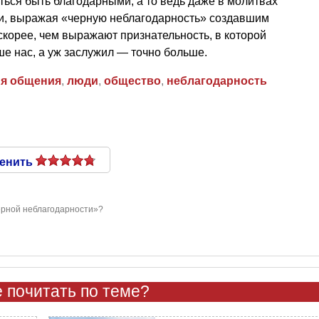
ться быть благодарными, а то ведь даже в молитвах
и, выражая «черную неблагодарность» создавшим
скорее, чем выражают признательность, в которой
ше нас, а уж заслужил — точно больше.
ия общения
,
люди
,
общество
,
неблагодарность
енить
ерной неблагодарности»?
 почитать по теме?