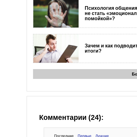
Психология общения.
не стать «эмоциона
помойкой»?
Зачем и как подводи
итоги?
Б
Комментарии (24):
Последние
Первые
Лучшие