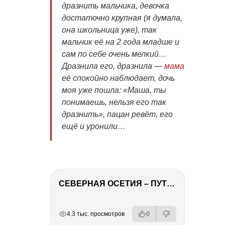
дразнить мальчика, девочка
достаточно крупная (я думала,
она школьница уже), так
мальчик её на 2 года младше и
сам по себе очень мелкий…
Дразнила его, дразнила —
мама
её спокойно наблюдает, дочь
моя уже пошла: «Маша, ты
понимаешь, нельзя его так
дразнить», пацан ревёт, его
ещё и уронили…
СЕВЕРНАЯ ОСЕТИЯ – ПУТЕШЕСТВИЕ НА КАВКАЗ часть 4
РЕКЛАМА
РЕКЛАМА
РЕКЛАМА
4.3 тыс. просмотров
0