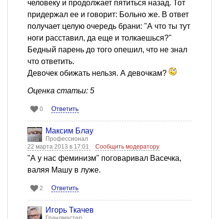
человеку и продолжает пятиться назад. Тот
придержал ее и говорит: Больно же. В ответ
получает целую очередь брани: "А что ты тут
ноги расставил, да еще и толкаешься?"
Бедный парень до того опешил, что не знал
что ответить.
Девочек обижать нельзя. А девочкам?
Оценка статьи: 5
Ответить
0
Максим Блау
Профессионал
22 марта 2013 в 17:01
Сообщить модератору
"А у нас феминизм" поговаривал Васечка,
валяя Машу в луже.
Ответить
2
Игорь Ткачев
Грандмастер