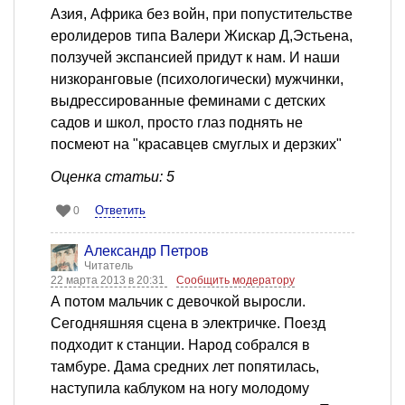
Азия, Африка без войн, при попустительстве
еролидеров типа Валери Жискар Д,Эстьена,
ползучей экспансией придут к нам. И наши
низкоранговые (психологически) мужчинки,
выдрессированные феминами с детских
садов и школ, просто глаз поднять не
посмеют на "красавцев смуглых и дерзких"
Оценка статьи: 5
Ответить
0
Александр Петров
Читатель
22 марта 2013 в 20:31
Сообщить модератору
А потом мальчик с девочкой выросли.
Сегодняшняя сцена в электричке. Поезд
подходит к станции. Народ собрался в
тамбуре. Дама средних лет попятилась,
наступила каблуком на ногу молодому