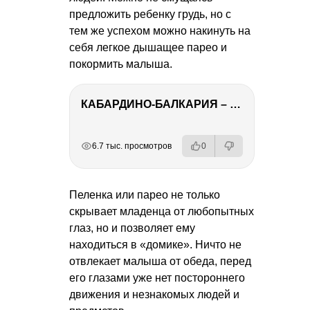
предложить ребенку грудь, но с
тем же успехом можно накинуть на
себя легкое дышащее парео и
покормить малыша.
КАБАРДИНО-БАЛКАРИЯ – ПУТЕШЕСТВИЕ НА КАВКАЗ часть 3
РЕКЛАМА
РЕКЛАМА
РЕКЛАМА
РЕКЛАМА
6.7 тыс. просмотров
0
Пеленка или парео не только
скрывает младенца от любопытных
глаз, но и позволяет ему
находиться в «домике». Ничто не
отвлекает малыша от обеда, перед
его глазами уже нет постороннего
движения и незнакомых людей и