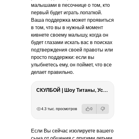
малышами в песочнице о том, кто
первый будет играть лопаткой.
Ваша поддержка может проявиться
в том, что вы в нужный момент
кивнете своему малышу, когда он
будет глазами искать вас в поисках
подтверждения своей правоты или
просто поддержки: если вы
улыбнетесь ему, он поймет, что все
делает правильно.
СКУЛБОЙ | Шоу Титаны, Усейн Болт, Ларрат, Зашквар!
РЕКЛАМА
РЕКЛАМА
РЕКЛАМА
РЕКЛАМА
4.3 тыс. просмотров
0
Если Вы сейчас изолируете вашего
сына от общения с другими детьми,