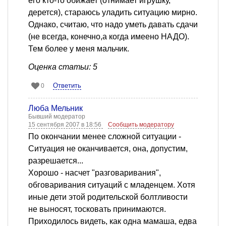
его кто-то обижает (отнимает игрушку,
дерется), стараюсь уладить ситуацию мирно.
Однако, считаю, что надо уметь давать сдачи
(не всегда, конечно,а когда имеено НАДО).
Тем более у меня мальчик.
Оценка статьи: 5
Ответить
0
Люба Мельник
Бывший модератор
15 сентября 2007 в 18:56
Сообщить модератору
По окончании менее сложной ситуации -
Ситуация не оканчивается, она, допустим,
разрешается...
Хорошо - насчет "разговаривания",
обговаривания ситуаций с младенцем. Хотя
иные дети этой родительской болтливости
не выносят, тосковать принимаются.
Приходилось видеть, как одна мамаша, едва