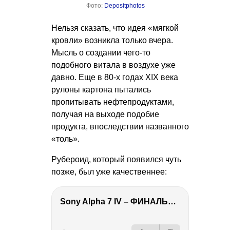
Фото:
Depositphotos
Нельзя сказать, что идея «мягкой
кровли» возникла только вчера.
Мысль о создании чего-то
подобного витала в воздухе уже
давно. Еще в 80-х годах XIX века
рулоны картона пытались
пропитывать нефтепродуктами,
получая на выходе подобие
продукта, впоследствии названного
«толь».
Рубероид, который появился чуть
позже, был уже качественнее:
Sony Alpha 7 IV – ФИНАЛЬНЫЙ ОБЗОР
РЕКЛАМА
РЕКЛАМА
РЕКЛАМА
РЕКЛАМА