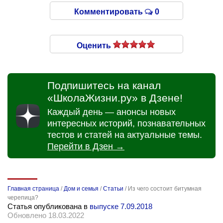
Комментировать
0
Оценить
Подпишитесь на канал
«ШколаЖизни.ру» в Дзене!
Каждый день — анонсы новых
интересных историй, познавательных
тестов и статей на актуальные темы.
Перейти в Дзен →
Главная страница
/
Дом и семья
/
Статьи
/
Из чего состоит битумная
черепица?
Статья опубликована в
выпуске 7.09.2018
Обновлено 18.03.2022